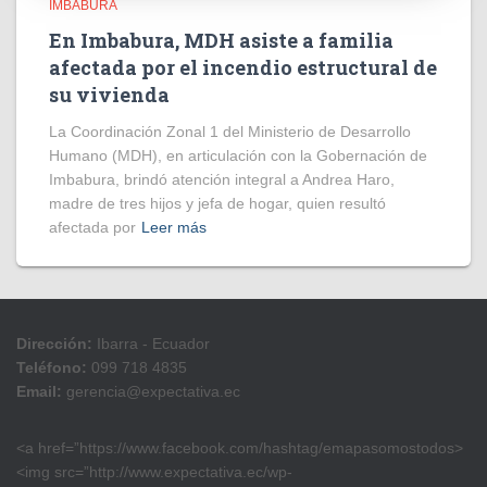
IMBABURA
En Imbabura, MDH asiste a familia
afectada por el incendio estructural de
su vivienda
La Coordinación Zonal 1 del Ministerio de Desarrollo
Humano (MDH), en articulación con la Gobernación de
Imbabura, brindó atención integral a Andrea Haro,
madre de tres hijos y jefa de hogar, quien resultó
afectada por
Leer más
Dirección:
Ibarra - Ecuador
Teléfono:
099 718 4835
Email:
gerencia@expectativa.ec
<a href=”https://www.facebook.com/hashtag/emapasomostodos>
<img src=”http://www.expectativa.ec/wp-