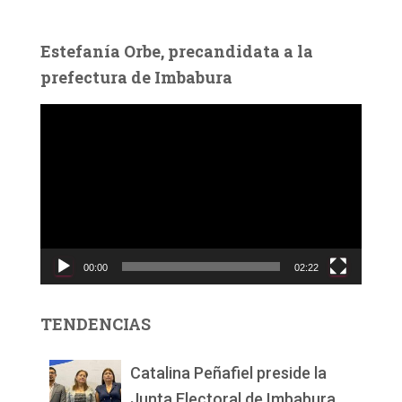
Estefanía Orbe, precandidata a la
prefectura de Imbabura
R
e
p
r
o
d
u
c
00:00
02:22
t
o
r
TENDENCIAS
d
e
v
Catalina Peñafiel preside la
í
Junta Electoral de Imbabura.