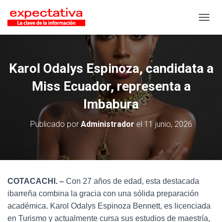
CAMB
Karol Odalys Espinoza, candidata a
Miss Ecuador, representa a
Imbabura
Publicado por
Administrador
el
11 junio, 2026
COTACACHI
. –
Con 27 años de edad, esta destacada
ibarreña combina la gracia con una sólida preparación
académica. Karol Odalys Espinoza Bennett, es licenciada
en Turismo y actualmente cursa sus estudios de maestría,