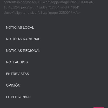
content/uploads/2021/10/WhatsApp-Image-2021-10-08-at-
10.45.12-8.jpeg” alt=”” width=”1280″ height=”164″
class=”alignnone size-full wp-image-32500″ /></a>
NOTICIAS LOCAL
NOTICIAS NACIONAL
NOTICIAS REGIONAL
NOTI AUDIOS
ENTREVISTAS
OPINIÓN
EL PERSONAJE