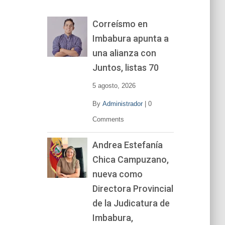
o
r
Correísmo en
d
Imbabura apunta a
e
v
una alianza con
í
Juntos, listas 70
d
e
5 agosto, 2026
o
By
Administrador
|
0
Comments
Andrea Estefanía
Chica Campuzano,
nueva como
Directora Provincial
de la Judicatura de
Imbabura,