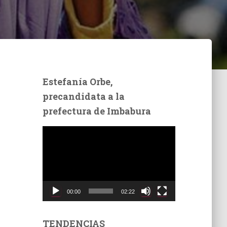
Estefanía Orbe,
precandidata a la
prefectura de Imbabura
R
e
p
r
o
d
00:00
02:22
u
c
t
TENDENCIAS