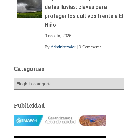
de las lluvias: claves para
proteger los cultivos frente a El
Niño
9 agosto, 2026
By
Administrador
|
0 Comments
Categorías
C
a
t
e
Publicidad
g
o
r
í
a