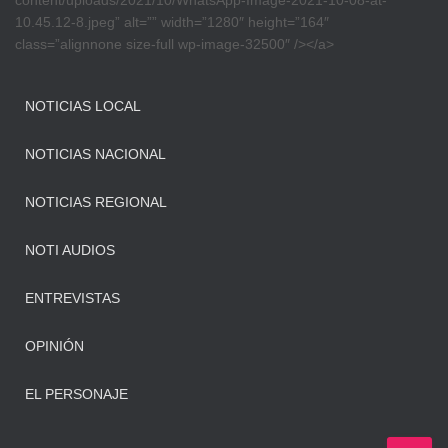
content/uploads/2021/10/WhatsApp-Image-2021-10-08-at-
10.45.12-8.jpeg” alt=”” width=”1280″ height=”164″
class=”alignnone size-full wp-image-32500″ /></a>
NOTICIAS LOCAL
NOTICIAS NACIONAL
NOTICIAS REGIONAL
NOTI AUDIOS
ENTREVISTAS
OPINIÓN
EL PERSONAJE