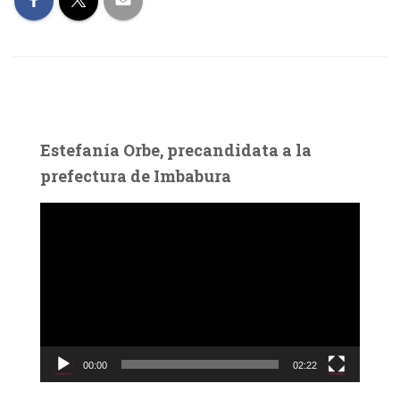
Estefanía Orbe, precandidata a la
prefectura de Imbabura
R
e
p
r
o
d
u
c
00:00
02:22
t
o