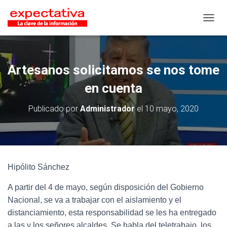
CAMB
Artesanos solicitamos se nos tome
en cuenta
Publicado por
Administrador
el
10 mayo, 2020
Hipólito Sánchez
A partir del 4 de mayo, según disposición del Gobierno
Nacional, se va a trabajar con el aislamiento y el
distanciamiento, esta responsabilidad se les ha entregado
a las y los señores alcaldes. Se habla del teletrabajo, los