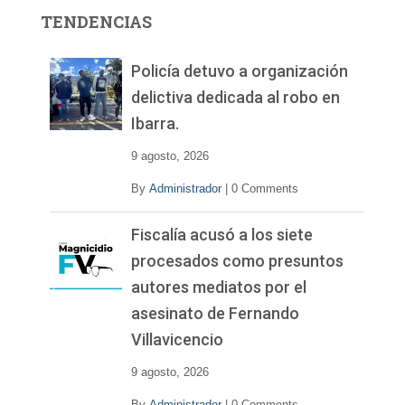
r
TENDENCIAS
d
e
v
Policía detuvo a organización
í
delictiva dedicada al robo en
d
Ibarra.
e
o
9 agosto, 2026
By
Administrador
|
0 Comments
Fiscalía acusó a los siete
procesados como presuntos
autores mediatos por el
asesinato de Fernando
Villavicencio
9 agosto, 2026
By
Administrador
|
0 Comments