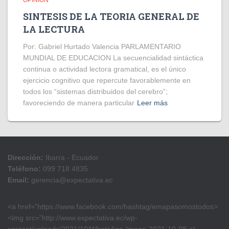
OPINIÓN
SINTESIS DE LA TEORIA GENERAL DE
LA LECTURA
Por: Gabriel Hurtado Valencia PARLAMENTARIO
MUNDIAL DE EDUCACION La secuencialidad sintáctica
continua o actividad lectora gramatical, es el único
ejercicio cognitivo que repercute favorablemente en
todos los “sistemas distribuidos del cerebro”;
favoreciendo de manera particular
Leer más
Dirección:
Ibarra - Ecuador
Teléfono:
099 718 4835
Email:
gerencia@expectativa.ec
<a href=”https://www.facebook.com/hashtag/emapasomostodos>
<img src=”http://www.expectativa.ec/wp-