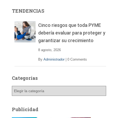
o
r
TENDENCIAS
d
e
v
Cinco riesgos que toda PYME
í
debería evaluar para proteger y
d
garantizar su crecimiento
e
o
8 agosto, 2026
By
Administrador
|
0 Comments
Categorías
C
a
t
e
Publicidad
g
o