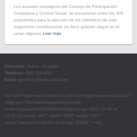
Los actuales consejeros del Consejo de Participación
Ciudadana y Control Social, se encuentran entre los 309
postulantes para la elección de los miembros de este
organismo constitucional, es decir quieren seguir en el
cargo algunos
Leer más
Dirección:
Ibarra - Ecuador
Teléfono:
099 718 4835
Email:
gerencia@expectativa.ec
<a href=”https://www.facebook.com/hashtag/emapasomostodos>
<img src=”http://www.expectativa.ec/wp-
content/uploads/2021/10/WhatsApp-Image-2021-10-08-at-
10.45.12-8.jpeg” alt=”” width=”1280″ height=”164″
class=”alignnone size-full wp-image-32500″ /></a>