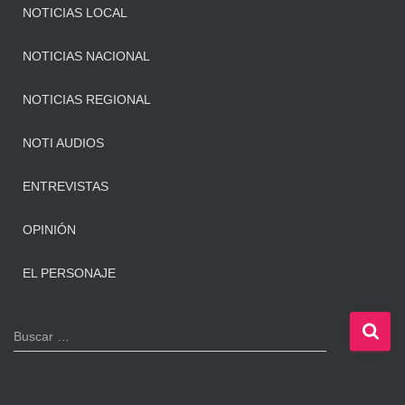
NOTICIAS LOCAL
NOTICIAS NACIONAL
NOTICIAS REGIONAL
NOTI AUDIOS
ENTREVISTAS
OPINIÓN
EL PERSONAJE
B
Buscar …
u
s
c