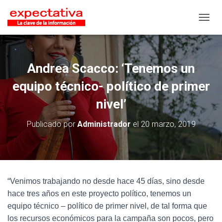
CAMB
Andrea Scacco: ‘Tenemos un
equipo técnico- político de primer
nivel’
Publicado por
Administrador
el
20 marzo, 2019
“Venimos trabajando no desde hace 45 días, sino desde
hace tres años en este proyecto político, tenemos un
equipo técnico – político de primer nivel, de tal forma que
los recursos económicos para la campaña son pocos, pero