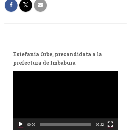
Estefanía Orbe, precandidata a la
prefectura de Imbabura
R
e
p
r
o
d
u
c
00:00
02:22
t