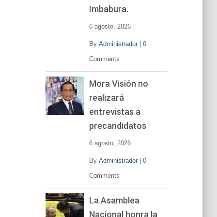
í
Imbabura.
d
e
6 agosto, 2026
o
By
Administrador
|
0
Comments
Mora Visión no
realizará
entrevistas a
precandidatos
6 agosto, 2026
By
Administrador
|
0
Comments
La Asamblea
Nacional honra la