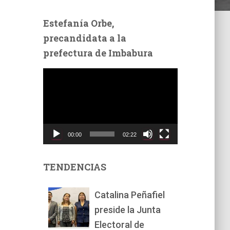
Estefanía Orbe,
precandidata a la
prefectura de Imbabura
R
e
p
r
o
d
00:00
02:22
u
c
t
TENDENCIAS
o
r
Catalina Peñafiel
d
preside la Junta
e
v
Electoral de