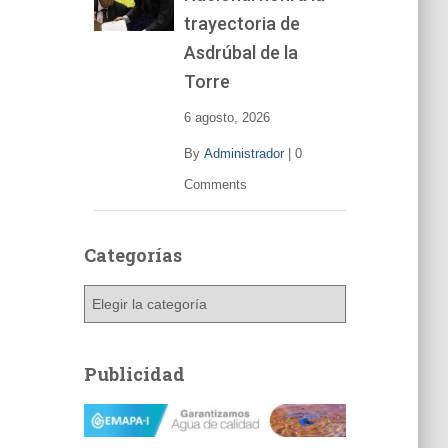
trayectoria de
Asdrúbal de la
Torre
6 agosto, 2026
By
Administrador
|
0
Comments
Categorías
C
a
t
e
Publicidad
g
o
r