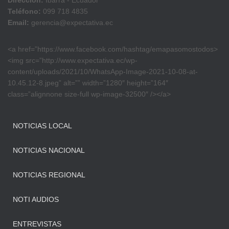
Dirección:
Ibarra - Ecuador
Teléfono:
099 718 4835
Email:
gerencia@expectativa.ec
<a href=”https://www.facebook.com/hashtag/emapasomostodos>
<img src=”http://www.expectativa.ec/wp-
content/uploads/2021/10/WhatsApp-Image-2021-10-08-at-
10.45.12-8.jpeg” alt=”” width=”1280″ height=”164″
class=”alignnone size-full wp-image-32500″ /></a>
NOTICIAS LOCAL
NOTICIAS NACIONAL
NOTICIAS REGIONAL
NOTI AUDIOS
ENTREVISTAS