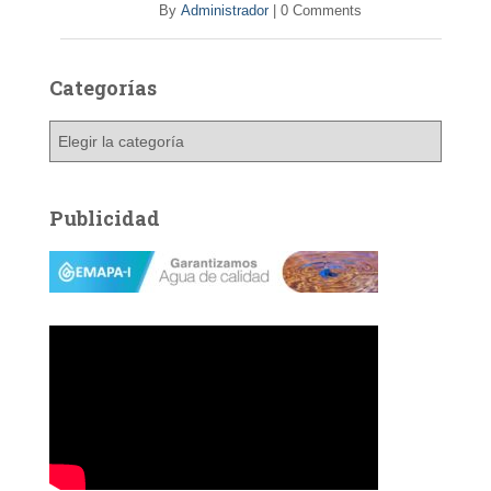
By
Administrador
|
0 Comments
Categorías
C
a
t
e
Publicidad
g
o
r
í
a
s