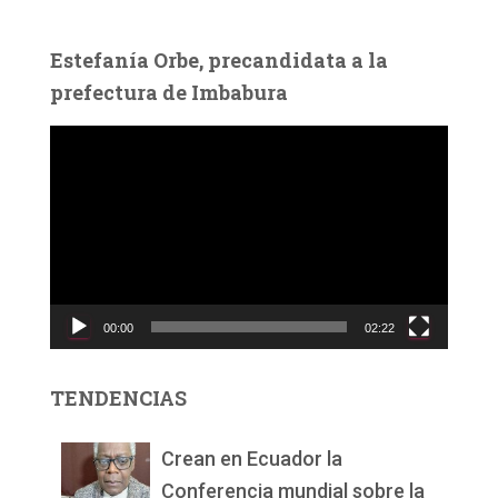
Estefanía Orbe, precandidata a la
prefectura de Imbabura
R
e
p
r
o
d
u
c
00:00
02:22
t
o
r
TENDENCIAS
d
e
v
Crean en Ecuador la
í
Conferencia mundial sobre la