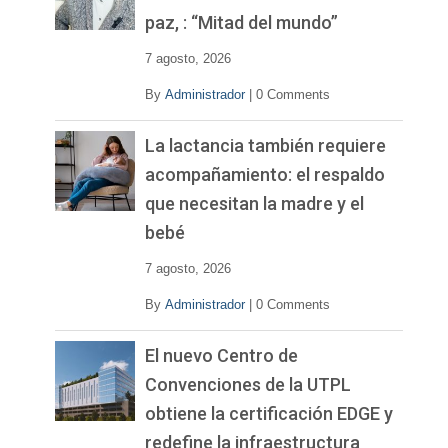
d
paz, : “Mitad del mundo”
e
o
7 agosto, 2026
By
Administrador
|
0 Comments
La lactancia también requiere
acompañamiento: el respaldo
que necesitan la madre y el
bebé
7 agosto, 2026
By
Administrador
|
0 Comments
El nuevo Centro de
Convenciones de la UTPL
obtiene la certificación EDGE y
redefine la infraestructura