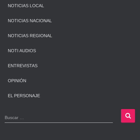
NOTICIAS LOCAL
NOTICIAS NACIONAL
NOTICIAS REGIONAL
NOTI AUDIOS
ENTREVISTAS
OPINIÓN
EL PERSONAJE
B
Buscar …
u
s
c