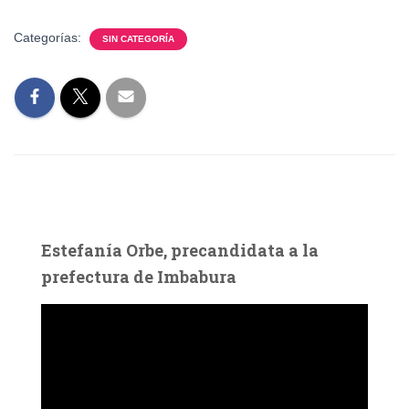
Categorías:
SIN CATEGORÍA
Estefanía Orbe, precandidata a la
prefectura de Imbabura
R
e
p
r
o