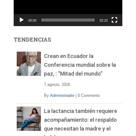
d
u
c
00:00
02:22
t
o
r
TENDENCIAS
d
e
v
Crean en Ecuador la
í
Conferencia mundial sobre la
d
paz, : “Mitad del mundo”
e
o
7 agosto, 2026
By
Administrador
|
0 Comments
La lactancia también requiere
acompañamiento: el respaldo
que necesitan la madre y el