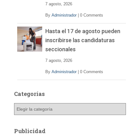
7 agosto, 2026
By
Administrador
|
0 Comments
Hasta el 17 de agosto pueden
inscribirse las candidaturas
seccionales
7 agosto, 2026
By
Administrador
|
0 Comments
Categorías
C
a
t
e
Publicidad
g