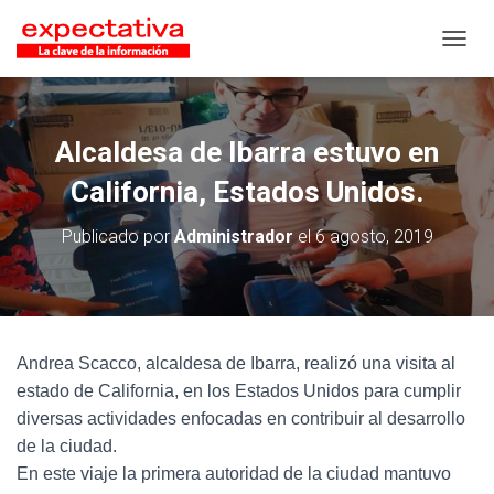
CAMB
Alcaldesa de Ibarra estuvo en
California, Estados Unidos.
Publicado por
Administrador
el
6 agosto, 2019
Andrea Scacco, alcaldesa de Ibarra, realizó una visita al
estado de California, en los Estados Unidos para cumplir
diversas actividades enfocadas en contribuir al desarrollo
de la ciudad.
En este viaje la primera autoridad de la ciudad mantuvo