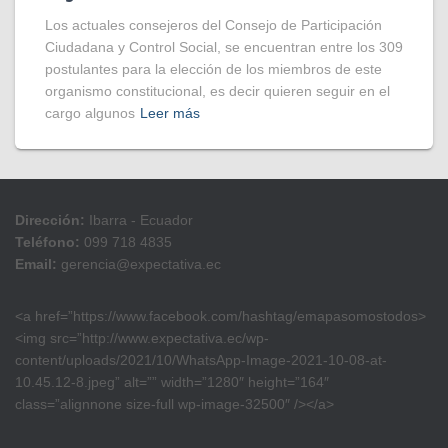
Los actuales consejeros del Consejo de Participación
Ciudadana y Control Social, se encuentran entre los 309
postulantes para la elección de los miembros de este
organismo constitucional, es decir quieren seguir en el
cargo algunos
Leer más
Dirección:
Ibarra - Ecuador
Teléfono:
099 718 4835
Email:
gerencia@expectativa.ec
<a href=”https://www.facebook.com/hashtag/emapasomostodos>
<img src=”http://www.expectativa.ec/wp-
content/uploads/2021/10/WhatsApp-Image-2021-10-08-at-
10.45.12-8.jpeg” alt=”” width=”1280″ height=”164″
class=”alignnone size-full wp-image-32500″ /></a>