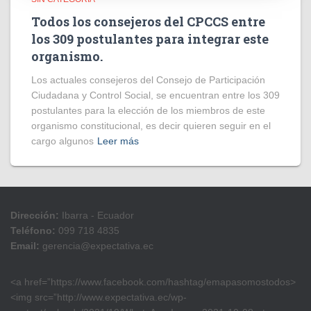
Todos los consejeros del CPCCS entre
los 309 postulantes para integrar este
organismo.
Los actuales consejeros del Consejo de Participación
Ciudadana y Control Social, se encuentran entre los 309
postulantes para la elección de los miembros de este
organismo constitucional, es decir quieren seguir en el
cargo algunos
Leer más
Dirección:
Ibarra - Ecuador
Teléfono:
099 718 4835
Email:
gerencia@expectativa.ec
<a href=”https://www.facebook.com/hashtag/emapasomostodos>
<img src=”http://www.expectativa.ec/wp-