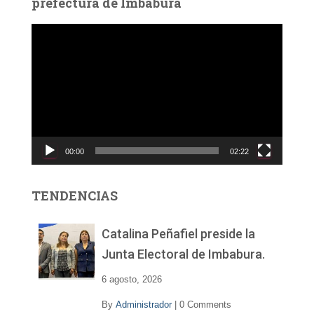
prefectura de Imbabura
R
e
p
r
o
d
u
c
00:00
02:22
t
o
r
TENDENCIAS
d
e
v
Catalina Peñafiel preside la
í
Junta Electoral de Imbabura.
d
e
6 agosto, 2026
o
By
Administrador
|
0 Comments