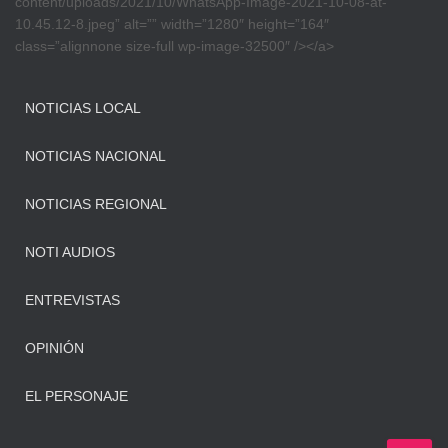
content/uploads/2021/10/WhatsApp-Image-2021-10-08-at-
10.45.12-8.jpeg” alt=”” width=”1280″ height=”164″
class=”alignnone size-full wp-image-32500″ /></a>
NOTICIAS LOCAL
NOTICIAS NACIONAL
NOTICIAS REGIONAL
NOTI AUDIOS
ENTREVISTAS
OPINIÓN
EL PERSONAJE