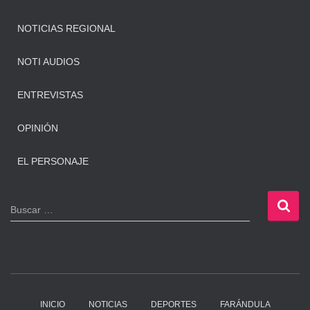
NOTICIAS REGIONAL
NOTI AUDIOS
ENTREVISTAS
OPINIÓN
EL PERSONAJE
B
Buscar …
u
s
c
a
r
:
INICIO
NOTICIAS
DEPORTES
FARÁNDULA