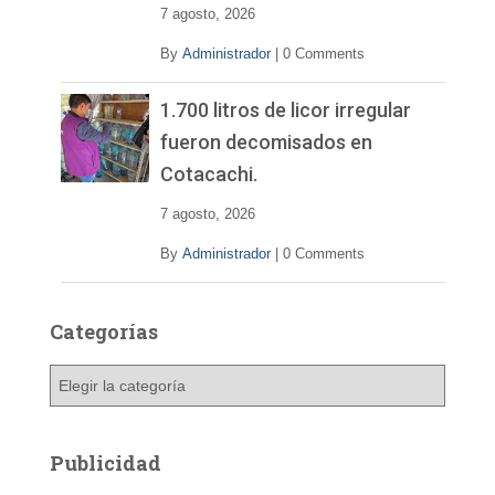
7 agosto, 2026
By
Administrador
|
0 Comments
1.700 litros de licor irregular
fueron decomisados en
Cotacachi.
7 agosto, 2026
By
Administrador
|
0 Comments
Categorías
C
a
t
e
Publicidad
g