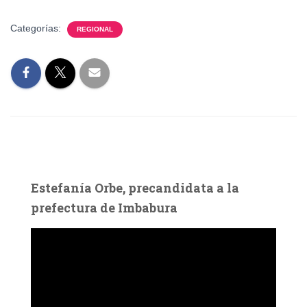
Categorías:
REGIONAL
Estefanía Orbe, precandidata a la
prefectura de Imbabura
R
e
p
r
o