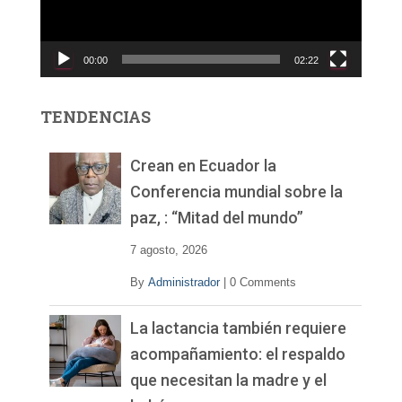
d
u
c
00:00
02:22
t
o
r
TENDENCIAS
d
e
v
Crean en Ecuador la
í
Conferencia mundial sobre la
d
paz, : “Mitad del mundo”
e
o
7 agosto, 2026
By
Administrador
|
0 Comments
La lactancia también requiere
acompañamiento: el respaldo
que necesitan la madre y el