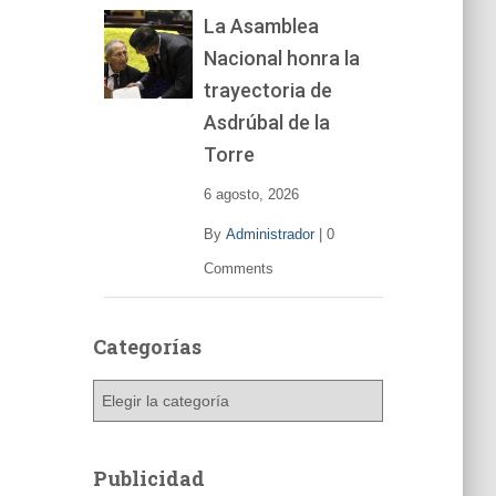
La Asamblea
Nacional honra la
trayectoria de
Asdrúbal de la
Torre
6 agosto, 2026
By
Administrador
|
0
Comments
Categorías
C
a
t
e
Publicidad
g