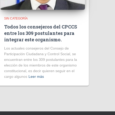
SIN CATEGORÍA
Todos los consejeros del CPCCS
entre los 309 postulantes para
integrar este organismo.
Los actuales consejeros del Consejo de
Participación Ciudadana y Control Social, se
encuentran entre los 309 postulantes para la
elección de los miembros de este organismo
constitucional, es decir quieren seguir en el
cargo algunos
Leer más