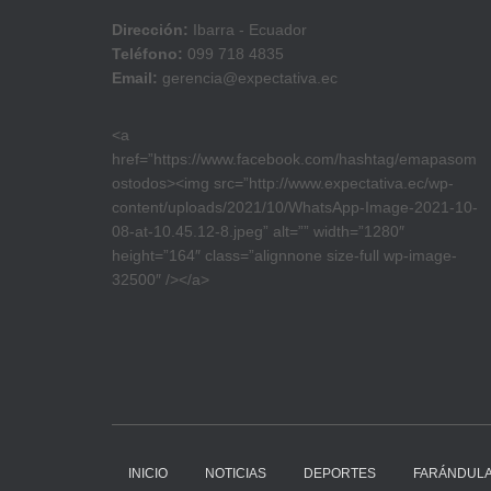
Dirección:
Ibarra - Ecuador
Teléfono:
099 718 4835
Email:
gerencia@expectativa.ec
<a
href=”https://www.facebook.com/hashtag/emapasom
ostodos><img src=”http://www.expectativa.ec/wp-
content/uploads/2021/10/WhatsApp-Image-2021-10-
08-at-10.45.12-8.jpeg” alt=”” width=”1280″
height=”164″ class=”alignnone size-full wp-image-
32500″ /></a>
INICIO
NOTICIAS
DEPORTES
FARÁNDUL