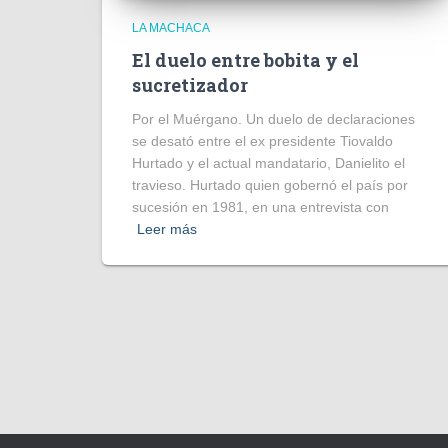
LA MACHACA
El duelo entre bobita y el
sucretizador
Por el Muérgano. Un duelo de declaraciones
se desató entre el ex presidente Tiovaldo
Hurtado y el actual mandatario, Danielito el
travieso. Hurtado quien gobernó el país por
sucesión en 1981, en una entrevista con
Leer más