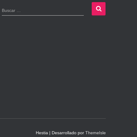
B
Buscar …
u
s
c
a
r
:
Hestia | Desarrollado por
ThemeIsle