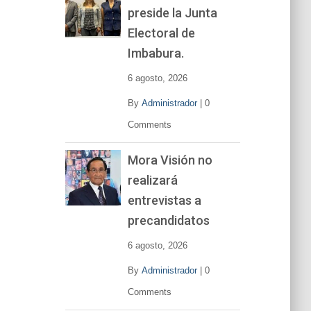
preside la Junta
e
v
Electoral de
í
Imbabura.
d
e
6 agosto, 2026
o
By
Administrador
|
0
Comments
Mora Visión no
realizará
entrevistas a
precandidatos
6 agosto, 2026
By
Administrador
|
0
Comments