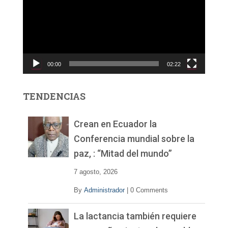
r
o
d
u
c
00:00
02:22
t
o
r
TENDENCIAS
d
e
v
Crean en Ecuador la
í
Conferencia mundial sobre la
d
paz, : “Mitad del mundo”
e
o
7 agosto, 2026
By
Administrador
|
0 Comments
La lactancia también requiere