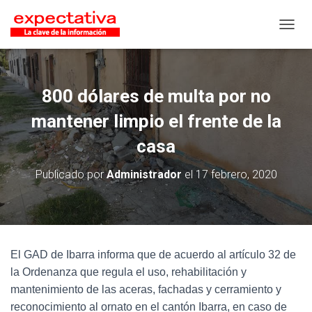
CAMB
800 dólares de multa por no
mantener limpio el frente de la
casa
Publicado por
Administrador
el
17 febrero, 2020
El GAD de Ibarra informa que de acuerdo al artículo 32 de
la Ordenanza que regula el uso, rehabilitación y
mantenimiento de las aceras, fachadas y cerramiento y
reconocimiento al ornato en el cantón Ibarra, en caso de