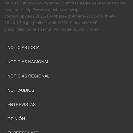
<a href=”https://www.facebook.com/hashtag/emapasomostodos>
<img src=”http://www.expectativa.ec/wp-
content/uploads/2021/10/WhatsApp-Image-2021-10-08-at-
10.45.12-8.jpeg” alt=”” width=”1280″ height=”164″
class=”alignnone size-full wp-image-32500″ /></a>
NOTICIAS LOCAL
NOTICIAS NACIONAL
NOTICIAS REGIONAL
NOTI AUDIOS
ENTREVISTAS
OPINIÓN