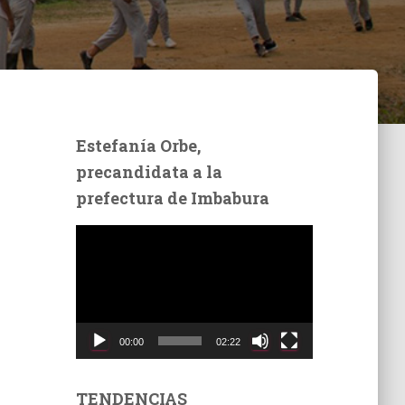
Estefanía Orbe,
precandidata a la
prefectura de Imbabura
R
e
p
r
o
d
00:00
02:22
u
c
t
TENDENCIAS