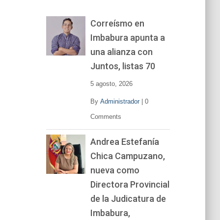
o
r
Correísmo en
d
Imbabura apunta a
e
v
una alianza con
í
Juntos, listas 70
d
e
5 agosto, 2026
o
By
Administrador
|
0
Comments
Andrea Estefanía
Chica Campuzano,
nueva como
Directora Provincial
de la Judicatura de
Imbabura,