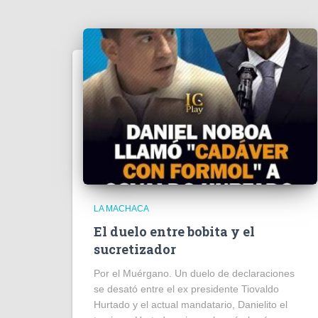
LA MACHACA
El duelo entre bobita y el
sucretizador
Por el Muérgano. Un duelo de declaraciones
se desató entre el ex presidente Tiovaldo
Hurtado y el actual mandatario, Danielito el