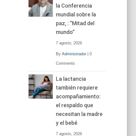
la Conferencia
e
v
mundial sobre la
í
paz, : “Mitad del
d
mundo”
e
o
7 agosto, 2026
By
Administrador
|
0
Comments
La lactancia
también requiere
acompañamiento:
el respaldo que
necesitan la madre
y el bebé
7 agosto, 2026