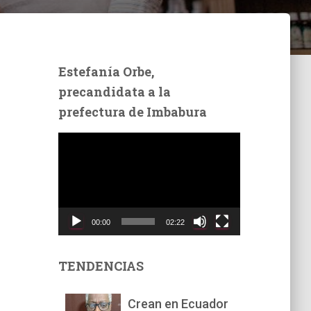
Estefanía Orbe,
precandidata a la
prefectura de Imbabura
R
e
p
r
o
d
00:00
02:22
u
c
t
TENDENCIAS
o
r
Crean en Ecuador
d