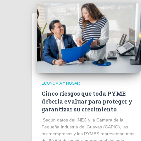
ECONOMÍA Y HOGAR
Cinco riesgos que toda PYME
debería evaluar para proteger y
garantizar su crecimiento
Según datos del INEC y la Cámara de la
Pequeña Industria del Guayas (CAPIG), las
microempresas y las PYMES representan más
del 99.6% del sector empresarial del país,