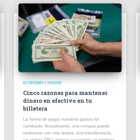
ECONOMÍA Y HOGAR
Cinco razones para mantener
dinero en efectivo en tu
billetera
La forma de pagar nuestros gastos ha
cambiado. Actualmente, una compra puede
realizarse con una tarjeta, una transferencia,
un código QR o incluso acercando un teléfono