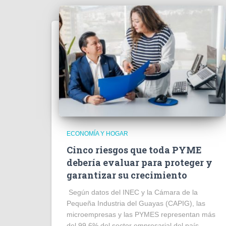
ECONOMÍA Y HOGAR
Cinco riesgos que toda PYME
debería evaluar para proteger y
garantizar su crecimiento
Según datos del INEC y la Cámara de la
Pequeña Industria del Guayas (CAPIG), las
microempresas y las PYMES representan más
del 99.6% del sector empresarial del país,