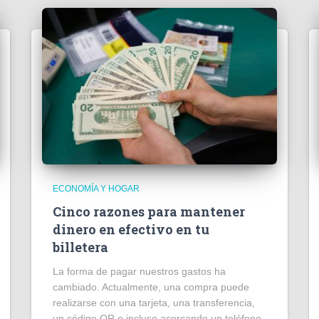
ECONOMÍA Y HOGAR
Cinco razones para mantener
dinero en efectivo en tu
billetera
La forma de pagar nuestros gastos ha
cambiado. Actualmente, una compra puede
realizarse con una tarjeta, una transferencia,
un código QR o incluso acercando un teléfono