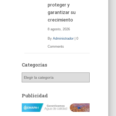
í
proteger y
d
garantizar su
e
o
crecimiento
8 agosto, 2026
By
Administrador
|
0
Comments
Categorías
C
a
t
e
Publicidad
g
o
r
í