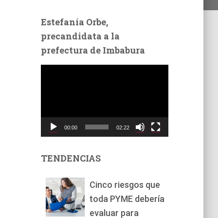
Estefanía Orbe,
precandidata a la
prefectura de Imbabura
R
e
p
r
o
d
00:00
02:22
u
c
t
TENDENCIAS
o
r
Cinco riesgos que
d
toda PYME debería
e
v
evaluar para