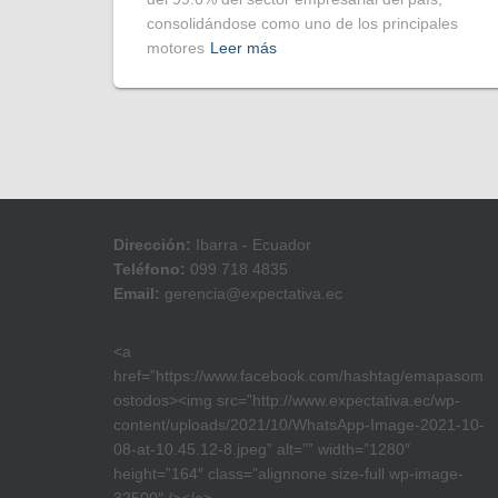
consolidándose como uno de los principales
motores
Leer más
Dirección:
Ibarra - Ecuador
Teléfono:
099 718 4835
Email:
gerencia@expectativa.ec
<a
href=”https://www.facebook.com/hashtag/emapasom
ostodos><img src=”http://www.expectativa.ec/wp-
content/uploads/2021/10/WhatsApp-Image-2021-10-
08-at-10.45.12-8.jpeg” alt=”” width=”1280″
height=”164″ class=”alignnone size-full wp-image-