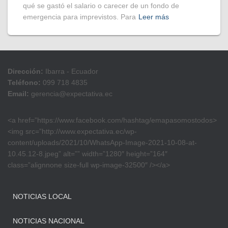
qué se gastó el salario o carecer de un fondo de
emergencia para imprevistos. Para
Leer más
Dirección:
Ibarra - Ecuador
Teléfono:
099 718 4835
Email:
gerencia@expectativa.ec
<a href=”https://www.facebook.com/hashtag/emapasomostodos>
<img src=”http://www.expectativa.ec/wp-
content/uploads/2021/10/WhatsApp-Image-2021-10-08-at-
10.45.12-8.jpeg” alt=”” width=”1280″ height=”164″
class=”alignnone size-full wp-image-32500″ /></a>
NOTICIAS LOCAL
NOTICIAS NACIONAL