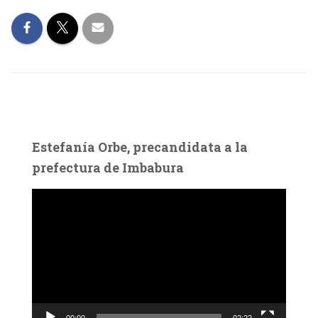
Estefanía Orbe, precandidata a la
prefectura de Imbabura
R
e
p
r
o
d
u
c