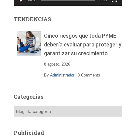
00:00
02:22
t
o
r
TENDENCIAS
d
e
v
Cinco riesgos que toda PYME
í
debería evaluar para proteger y
d
garantizar su crecimiento
e
o
8 agosto, 2026
By
Administrador
|
0 Comments
Categorías
C
a
t
e
Publicidad
g