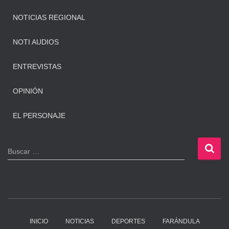
NOTICIAS REGIONAL
NOTI AUDIOS
ENTREVISTAS
OPINIÓN
EL PERSONAJE
B
Buscar …
u
s
c
a
r
:
INICIO
NOTICIAS
DEPORTES
FARÁNDULA