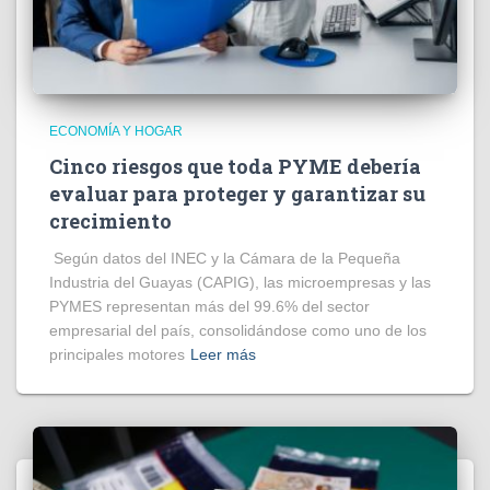
ECONOMÍA Y HOGAR
Cinco riesgos que toda PYME debería
evaluar para proteger y garantizar su
crecimiento
Según datos del INEC y la Cámara de la Pequeña
Industria del Guayas (CAPIG), las microempresas y las
PYMES representan más del 99.6% del sector
empresarial del país, consolidándose como uno de los
principales motores
Leer más