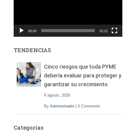
o
d
u
c
00:00
02:22
t
o
r
TENDENCIAS
d
e
v
Cinco riesgos que toda PYME
í
debería evaluar para proteger y
d
garantizar su crecimiento
e
o
8 agosto, 2026
By
Administrador
|
0 Comments
Categorías