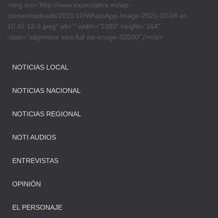
<img src=”http://www.expectativa.ec/wp-
content/uploads/2021/10/WhatsApp-Image-2021-10-08-at-
10.45.12-8.jpeg” alt=”” width=”1280″ height=”164″
class=”alignnone size-full wp-image-32500″ /></a>
NOTICIAS LOCAL
NOTICIAS NACIONAL
NOTICIAS REGIONAL
NOTI AUDIOS
ENTREVISTAS
OPINIÓN
EL PERSONAJE