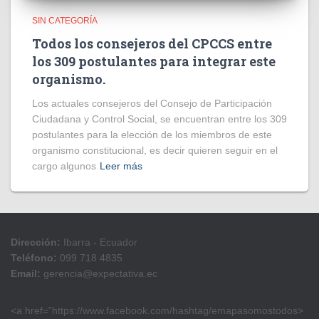
SIN CATEGORÍA
Todos los consejeros del CPCCS entre
los 309 postulantes para integrar este
organismo.
Los actuales consejeros del Consejo de Participación
Ciudadana y Control Social, se encuentran entre los 309
postulantes para la elección de los miembros de este
organismo constitucional, es decir quieren seguir en el
cargo algunos
Leer más
Dirección:
Ibarra - Ecuador
Teléfono:
099 718 4835
Email:
gerencia@expectativa.ec
<a href=”https://www.facebook.com/hashtag/emapasomostodos>