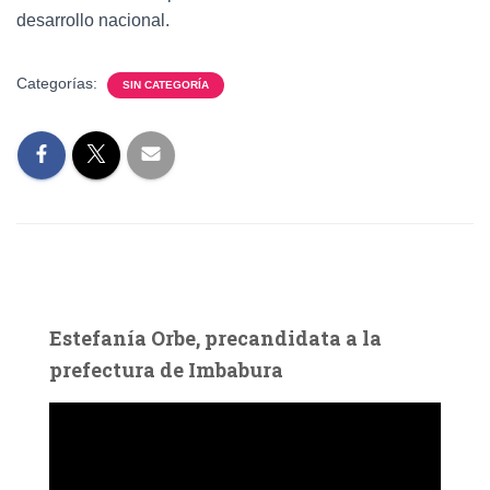
desarrollo nacional.
Categorías:
SIN CATEGORÍA
Estefanía Orbe, precandidata a la
prefectura de Imbabura
R
e
p
r