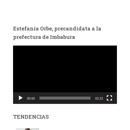
Estefanía Orbe, precandidata a la
prefectura de Imbabura
R
e
p
r
o
d
u
c
00:00
02:22
t
o
r
TENDENCIAS
d
e