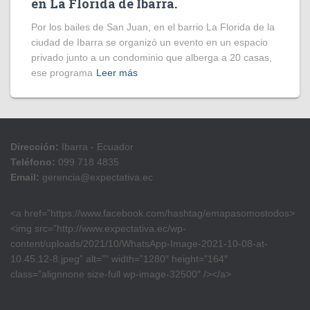
en La Florida de Ibarra.
Por los bailes de San Juan, en el barrio La Florida de la
ciudad de Ibarra se organizó un evento en un espacio
privado junto a un condominio que alberga a 20 casas,
ese programa
Leer más
Dirección:
Ibarra - Ecuador
Teléfono:
099 718 4835
Email:
gerencia@expectativa.ec
<a href=”https://www.facebook.com/hashtag/emapasomostodos>
<img src=”http://www.expectativa.ec/wp-
content/uploads/2021/10/WhatsApp-Image-2021-10-08-at-
10.45.12-8.jpeg” alt=”” width=”1280″ height=”164″
class=”alignnone size-full wp-image-32500″ /></a>