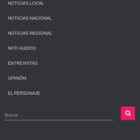
NOTICIAS LOCAL
NOTICIAS NACIONAL
NOTICIAS REGIONAL
NOTI AUDIOS
ENTREVISTAS
OPINIÓN
EL PERSONAJE
B
Buscar …
u
s
c