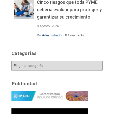
v
Cinco riesgos que toda PYME
í
debería evaluar para proteger y
d
garantizar su crecimiento
e
o
8 agosto, 2026
By
Administrador
|
0 Comments
Categorías
C
a
t
e
Publicidad
g
o
r
í
a
s