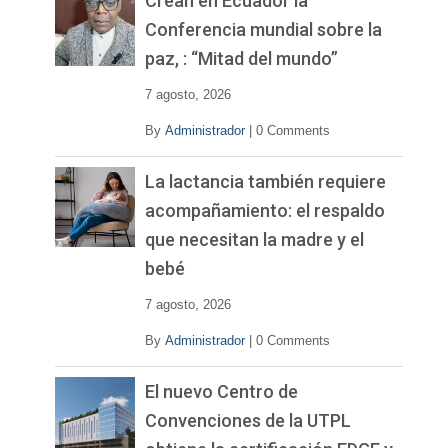
Crean en Ecuador la
í
Conferencia mundial sobre la
d
paz, : “Mitad del mundo”
e
o
7 agosto, 2026
By
Administrador
|
0 Comments
La lactancia también requiere
acompañamiento: el respaldo
que necesitan la madre y el
bebé
7 agosto, 2026
By
Administrador
|
0 Comments
El nuevo Centro de
Convenciones de la UTPL