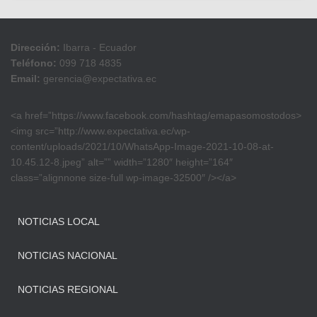
Dirección:
Ibarra - Ecuador
Teléfono:
099 718 4835
Email:
gerencia@expectativa.ec
<a href=”https://www.facebook.com/hashtag/emapasomostodos>
<img src=”http://www.expectativa.ec/wp-
content/uploads/2021/10/WhatsApp-Image-2021-10-08-at-
10.45.12-8.jpeg” alt=”” width=”1280″ height=”164″
class=”alignnone size-full wp-image-32500″ /></a>
NOTICIAS LOCAL
NOTICIAS NACIONAL
NOTICIAS REGIONAL