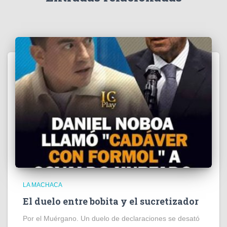
o
LA MACHACA
El duelo entre bobita y el sucretizador
Por el Muérgano. Un duelo de declaraciones se desató