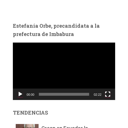
Estefanía Orbe, precandidata a la
prefectura de Imbabura
R
e
p
r
o
d
u
c
00:00
02:22
t
o
r
TENDENCIAS
d
e
v