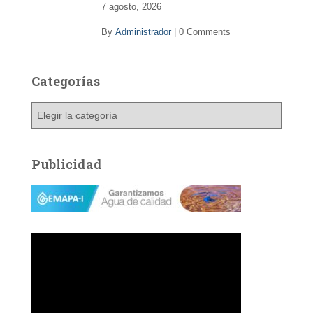
7 agosto, 2026
By
Administrador
|
0 Comments
Categorías
C
a
t
e
Publicidad
g
o
r
í
a
s