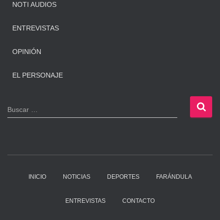
NOTI AUDIOS
ENTREVISTAS
OPINIÓN
EL PERSONAJE
B
Buscar …
u
s
c
a
r
:
INICIO
NOTICIAS
DEPORTES
FARÁNDULA
ENTREVISTAS
CONTACTO