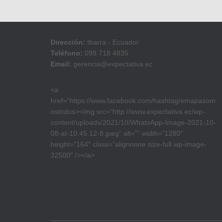
Dirección:
Ibarra - Ecuador
Teléfono:
099 718 4835
Email:
gerencia@expectativa.ec
<a
href=”https://www.facebook.com/hashtag/emapasom
ostodos><img src=”http://www.expectativa.ec/wp-
content/uploads/2021/10/WhatsApp-Image-2021-10-
08-at-10.45.12-8.jpeg” alt=”” width=”1280″
height=”164″ class=”alignnone size-full wp-image-
32500″ /></a>