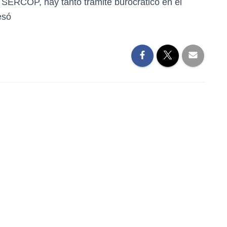
l SERCOP, hay tanto trámite burocrático en el
esó