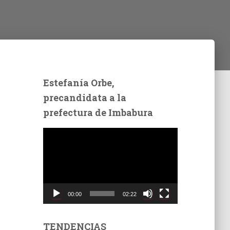
Estefanía Orbe,
precandidata a la
prefectura de Imbabura
R
e
p
r
o
d
00:00
02:22
u
c
t
TENDENCIAS