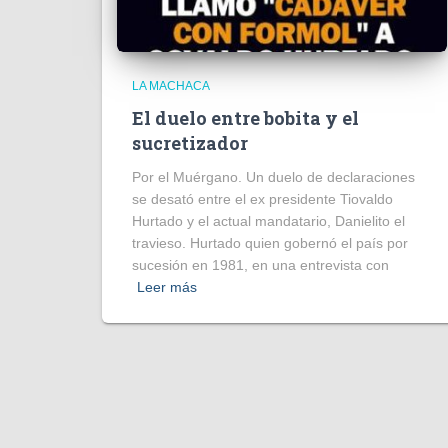
LA MACHACA
El duelo entre bobita y el
sucretizador
Por el Muérgano. Un duelo de declaraciones
se desató entre el ex presidente Tiovaldo
Hurtado y el actual mandatario, Danielito el
travieso. Hurtado quien gobernó el país por
sucesión en 1981, en una entrevista con
Leer más