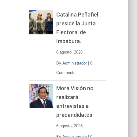
o
r
Catalina Peñafiel
d
preside la Junta
e
v
Electoral de
í
Imbabura.
d
e
6 agosto, 2026
o
By
Administrador
|
0
Comments
Mora Visión no
realizará
entrevistas a
precandidatos
6 agosto, 2026
By
Administrador
|
0