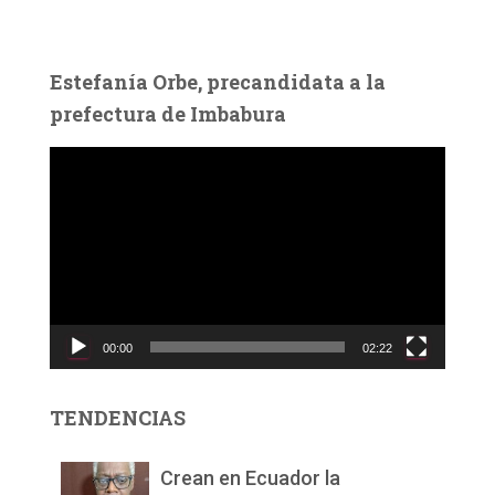
Estefanía Orbe, precandidata a la
prefectura de Imbabura
R
e
p
r
o
d
u
c
00:00
02:22
t
o
r
TENDENCIAS
d
e
v
Crean en Ecuador la