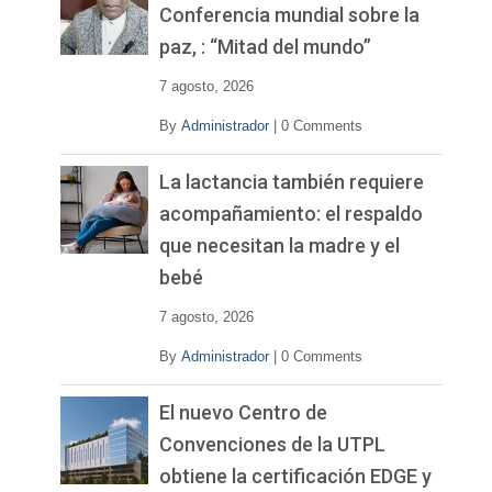
í
Conferencia mundial sobre la
d
paz, : “Mitad del mundo”
e
o
7 agosto, 2026
By
Administrador
|
0 Comments
La lactancia también requiere
acompañamiento: el respaldo
que necesitan la madre y el
bebé
7 agosto, 2026
By
Administrador
|
0 Comments
El nuevo Centro de
Convenciones de la UTPL
obtiene la certificación EDGE y