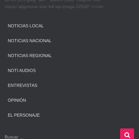
class=”alignnone size-full wp-image-32500″ /></a>
NOTICIAS LOCAL
NOTICIAS NACIONAL
NOTICIAS REGIONAL
NOTI AUDIOS
ENTREVISTAS
OPINIÓN
EL PERSONAJE
B
Buscar …