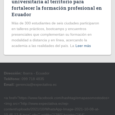
universitaria al territorio para
fortalecer la formación profesional en
Ecuador
Más de 300 estudiantes de seis ciudades participaron
en talleres prácticos, bootcamps y encuentros
presenciales que complementan su formación en
modalidad a distancia y en línea, acercando la
academia a las realidades del país. La
Leer más
Dirección:
Ibarra - Ecuador
Teléfono:
099 718 4835
Email:
gerencia@expectativa.ec
<a href=”https://www.facebook.com/hashtag/emapasomostodos>
<img src=”http://www.expectativa.ec/wp-
content/uploads/2021/10/WhatsApp-Image-2021-10-08-at-
10.45.12-8.jpeg” alt=”” width=”1280″ height=”164″