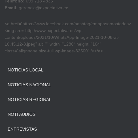
Teléfono:
099 718 4835
Email:
gerencia@expectativa.ec
<a href=”https://www.facebook.com/hashtag/emapasomostodos>
<img src=”http://www.expectativa.ec/wp-
content/uploads/2021/10/WhatsApp-Image-2021-10-08-at-
10.45.12-8.jpeg” alt=”” width=”1280″ height=”164″
class=”alignnone size-full wp-image-32500″ /></a>
NOTICIAS LOCAL
NOTICIAS NACIONAL
NOTICIAS REGIONAL
NOTI AUDIOS
ENTREVISTAS