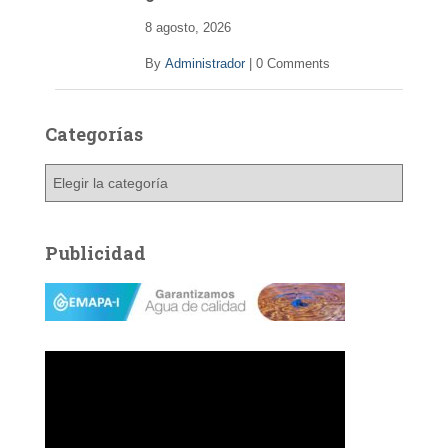
o
8 agosto, 2026
By
Administrador
|
0 Comments
Categorías
C
a
t
e
Publicidad
g
o
r
í
a
s