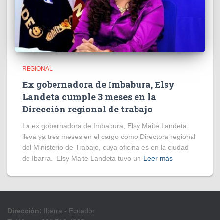
REGIONAL
Ex gobernadora de Imbabura, Elsy
Landeta cumple 3 meses en la
Dirección regional de trabajo
La ex gobernadora de Imbabura, Elsy Maite Landeta
lleva ya tres meses en el cargo como Directora regional
del Ministerio de Trabajo, cuya oficina es en la ciudad
de Ibarra. Elsy Maite Landeta tuvo un
Leer más
Dirección:
Ibarra - Ecuador