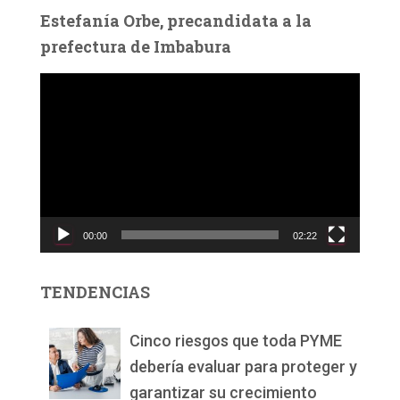
Estefanía Orbe, precandidata a la
prefectura de Imbabura
R
e
p
r
o
d
u
c
00:00
02:22
t
o
r
TENDENCIAS
d
e
v
Cinco riesgos que toda PYME
í
debería evaluar para proteger y
d
garantizar su crecimiento
e