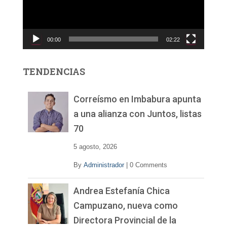
d
u
c
00:00
02:22
t
o
r
TENDENCIAS
d
e
v
Correísmo en Imbabura apunta
í
a una alianza con Juntos, listas
d
70
e
o
5 agosto, 2026
By
Administrador
|
0 Comments
Andrea Estefanía Chica
Campuzano, nueva como
Directora Provincial de la