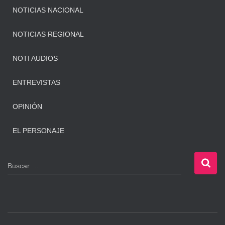
NOTICIAS NACIONAL
NOTICIAS REGIONAL
NOTI AUDIOS
ENTREVISTAS
OPINIÓN
EL PERSONAJE
B
Buscar …
u
s
c
a
r