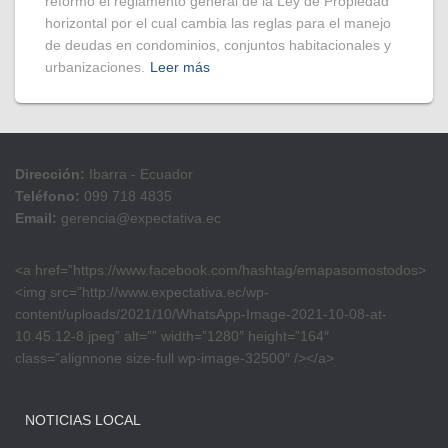
reformó el reglamento general de la Ley de Propiedad
horizontal por el cual cambia las reglas para el manejo
de deudas en condominios, conjuntos habitacionales y
urbanizaciones.
Leer más
Dirección:
Ibarra - Ecuador
Teléfono:
099 718 4835
Email:
gerencia@expectativa.ec
<a href=”https://www.facebook.com/hashtag/emapasomostodos>
<img src=”http://www.expectativa.ec/wp-
content/uploads/2021/10/WhatsApp-Image-2021-10-08-at-
10.45.12-8.jpeg” alt=”” width=”1280″ height=”164″
class=”alignnone size-full wp-image-32500″ /></a>
NOTICIAS LOCAL