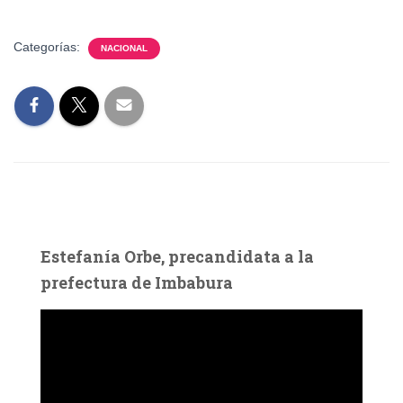
Categorías:
NACIONAL
Estefanía Orbe, precandidata a la
prefectura de Imbabura
R
e
p
r
o