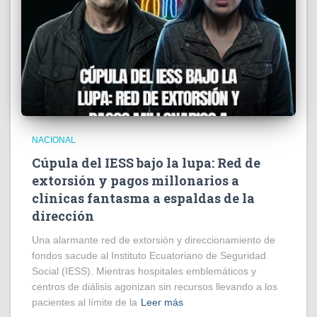
NACIONAL
Cúpula del IESS bajo la lupa: Red de
extorsión y pagos millonarios a
clínicas fantasma a espaldas de la
dirección
​Una alarmante red de extorsión y direccionamiento de
fondos sacude al Instituto Ecuatoriano de Seguridad
Social (IESS). Mientras hospitales emblemáticos y
centros de diálisis agonizan sin recursos llevando a los
pacientes al límite de la
Leer más