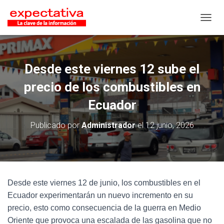
CAMB
Desde este viernes 12 sube el
precio de los combustibles en
Ecuador
Publicado por
Administrador
el
12 junio, 2026
Desde este viernes 12 de junio, los combustibles en el
Ecuador experimentarán un nuevo incremento en su
precio, esto como consecuencia de la guerra en Medio
Oriente que provoca una escalada de las gasolina que no