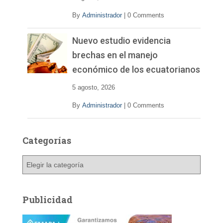
By
Administrador
|
0 Comments
Nuevo estudio evidencia
brechas en el manejo
económico de los ecuatorianos
5 agosto, 2026
By
Administrador
|
0 Comments
Categorías
C
a
t
e
Publicidad
g
o