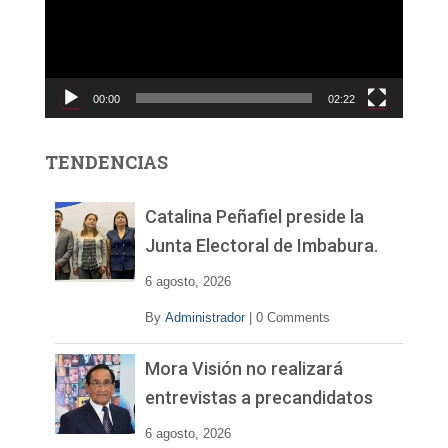
o
d
u
c
00:00
02:22
t
o
r
TENDENCIAS
d
e
v
Catalina Peñafiel preside la
í
Junta Electoral de Imbabura.
d
e
6 agosto, 2026
o
By
Administrador
|
0 Comments
Mora Visión no realizará
entrevistas a precandidatos
6 agosto, 2026