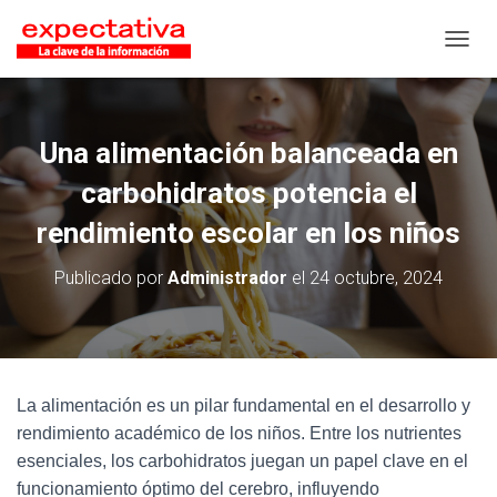
CAMB
Una alimentación balanceada en
carbohidratos potencia el
rendimiento escolar en los niños
Publicado por
Administrador
el
24 octubre, 2024
La alimentación es un pilar fundamental en el desarrollo y
rendimiento académico de los niños. Entre los nutrientes
esenciales, los carbohidratos juegan un papel clave en el
funcionamiento óptimo del cerebro, influyendo