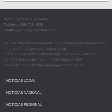
Dirección:
Ibarra - Ecuador
Teléfono:
099 718 4835
Email:
gerencia@expectativa.ec
<a href=”https://www.facebook.com/hashtag/emapasomostodos>
<img src=”http://www.expectativa.ec/wp-
content/uploads/2021/10/WhatsApp-Image-2021-10-08-at-
10.45.12-8.jpeg” alt=”” width=”1280″ height=”164″
class=”alignnone size-full wp-image-32500″ /></a>
NOTICIAS LOCAL
NOTICIAS NACIONAL
NOTICIAS REGIONAL