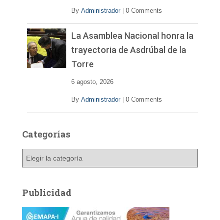
By
Administrador
|
0 Comments
La Asamblea Nacional honra la
trayectoria de Asdrúbal de la
Torre
6 agosto, 2026
By
Administrador
|
0 Comments
Categorías
C
a
t
e
Publicidad
g
o
r