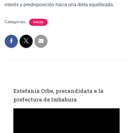
interés y predisposición hacia una dieta equilibrada.
Categorías:
SALUD
Estefanía Orbe, precandidata a la
prefectura de Imbabura
R
e
p
r