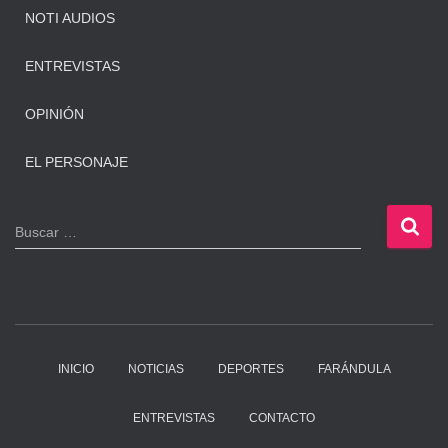
NOTI AUDIOS
ENTREVISTAS
OPINIÓN
EL PERSONAJE
B
Buscar …
u
s
c
a
r
:
INICIO
NOTICIAS
DEPORTES
FARÁNDULA
ENTREVISTAS
CONTACTO