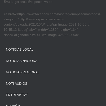
Email:
gerencia@expectativa.ec
<a href=”https://www.facebook.com/hashtag/emapasomostodos>
<img src=”http://www.expectativa.ec/wp-
content/uploads/2021/10/WhatsApp-Image-2021-10-08-at-
10.45.12-8.jpeg” alt=”” width=”1280″ height=”164″
class=”alignnone size-full wp-image-32500″ /></a>
NOTICIAS LOCAL
NOTICIAS NACIONAL
NOTICIAS REGIONAL
NOTI AUDIOS
ENTREVISTAS