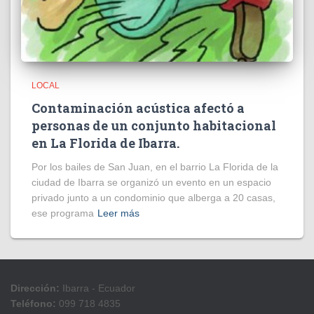
LOCAL
Contaminación acústica afectó a
personas de un conjunto habitacional
en La Florida de Ibarra.
Por los bailes de San Juan, en el barrio La Florida de la
ciudad de Ibarra se organizó un evento en un espacio
privado junto a un condominio que alberga a 20 casas,
ese programa
Leer más
Dirección:
Ibarra - Ecuador
Teléfono:
099 718 4835