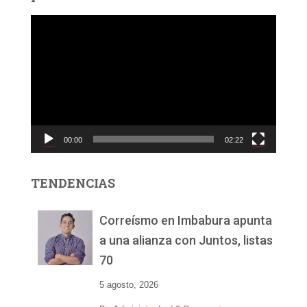
R
e
p
r
o
d
u
c
00:00
02:22
t
o
r
TENDENCIAS
d
e
v
Correísmo en Imbabura apunta
í
a una alianza con Juntos, listas
d
70
e
o
5 agosto, 2026