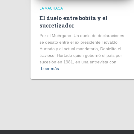
LA MACHACA
El duelo entre bobita y el
sucretizador
Por el Muérgano. Un duelo de declaraciones
se desató entre el ex presidente Tiovaldo
Hurtado y el actual mandatario, Danielito el
travieso. Hurtado quien gobernó el país por
sucesión en 1981, en una entrevista con
Leer más