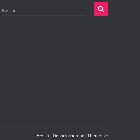
B
Buscar …
u
s
c
a
r
:
Hestia | Desarrollado por
ThemeIsle