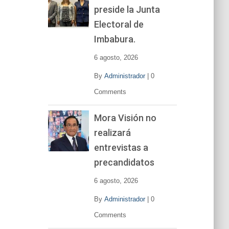
preside la Junta
e
v
Electoral de
í
Imbabura.
d
e
6 agosto, 2026
o
By
Administrador
|
0
Comments
Mora Visión no
realizará
entrevistas a
precandidatos
6 agosto, 2026
By
Administrador
|
0
Comments