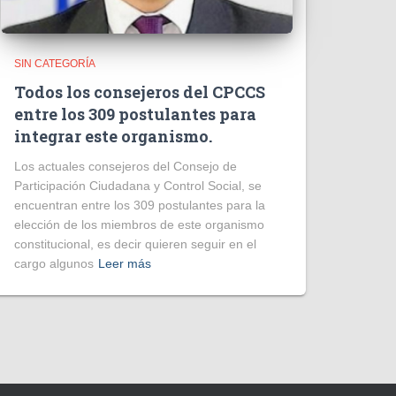
SIN CATEGORÍA
Todos los consejeros del CPCCS
entre los 309 postulantes para
integrar este organismo.
Los actuales consejeros del Consejo de
Participación Ciudadana y Control Social, se
encuentran entre los 309 postulantes para la
elección de los miembros de este organismo
constitucional, es decir quieren seguir en el
cargo algunos
Leer más