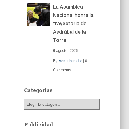
La Asamblea
Nacional honra la
trayectoria de
Asdrúbal de la
Torre
6 agosto, 2026
By
Administrador
|
0
Comments
Categorías
C
a
t
e
Publicidad
g