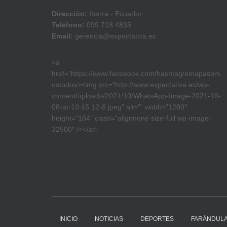
Dirección:
Ibarra - Ecuador
Teléfono:
099 718 4835
Email:
gerencia@expectativa.ec
<a
href=”https://www.facebook.com/hashtag/emapasom
ostodos><img src=”http://www.expectativa.ec/wp-
content/uploads/2021/10/WhatsApp-Image-2021-10-
08-at-10.45.12-8.jpeg” alt=”” width=”1280″
height=”164″ class=”alignnone size-full wp-image-
32500″ /></a>
INICIO
NOTICIAS
DEPORTES
FARÁNDUL