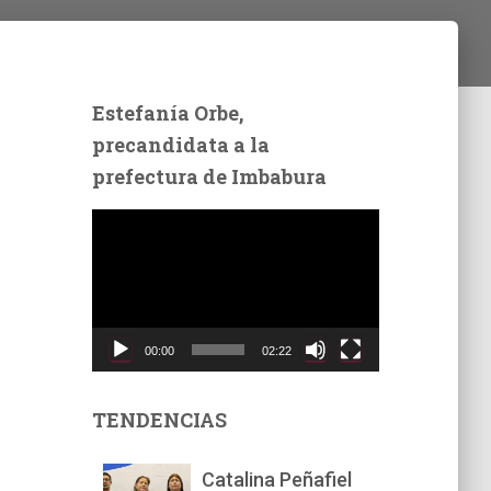
Estefanía Orbe,
precandidata a la
prefectura de Imbabura
R
e
p
r
o
d
00:00
02:22
u
c
t
TENDENCIAS
o
r
Catalina Peñafiel
d