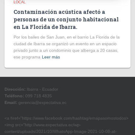
LOCAL
Contaminación acústica afectó a
personas de un conjunto habitacional
en La Florida de Ibarra.
Por los bailes de San Juan, en el barrio La Florida de la
ciudad de Ibarra se organizó un evento en un espacio
privado junto a un condominio que alberga a 20 casas,
ese programa
Leer más
Dirección:
Ibarra - Ecuador
Teléfono:
099 718 4835
Email:
gerencia@expectativa.ec
<a href=”https://www.facebook.com/hashtag/emapasomostodos>
<img src=”http://www.expectativa.ec/wp-
content/uploads/2021/10/WhatsApp-Image-2021-10-08-at-