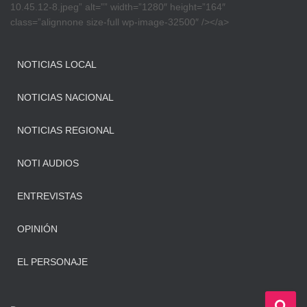
10.45.12-8.jpeg” alt=”” width=”1280″ height=”164″
class=”alignnone size-full wp-image-32500″ /></a>
NOTICIAS LOCAL
NOTICIAS NACIONAL
NOTICIAS REGIONAL
NOTI AUDIOS
ENTREVISTAS
OPINIÓN
EL PERSONAJE
B