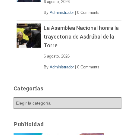
6 agosto, 2026
By
Administrador
|
0 Comments
La Asamblea Nacional honra la
trayectoria de Asdrúbal de la
Torre
6 agosto, 2026
By
Administrador
|
0 Comments
Categorías
C
a
t
e
Publicidad
g
o