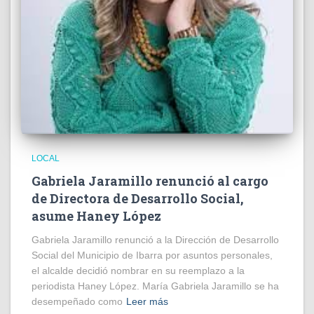
LOCAL
Gabriela Jaramillo renunció al cargo
de Directora de Desarrollo Social,
asume Haney López
Gabriela Jaramillo renunció a la Dirección de Desarrollo
Social del Municipio de Ibarra por asuntos personales,
el alcalde decidió nombrar en su reemplazo a la
periodista Haney López. María Gabriela Jaramillo se ha
desempeñado como
Leer más