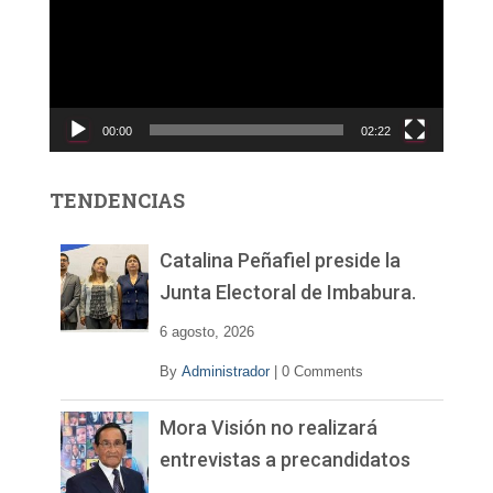
r
o
d
u
c
00:00
02:22
t
o
r
TENDENCIAS
d
e
v
Catalina Peñafiel preside la
í
Junta Electoral de Imbabura.
d
e
6 agosto, 2026
o
By
Administrador
|
0 Comments
Mora Visión no realizará
entrevistas a precandidatos