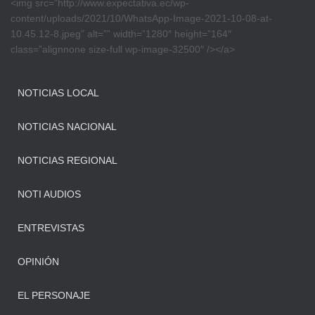
<img src=”http://www.expectativa.ec/wp-
content/uploads/2021/10/WhatsApp-Image-2021-10-08-at-
10.45.12-8.jpeg” alt=”” width=”1280″ height=”164″
class=”alignnone size-full wp-image-32500″ /></a>
NOTICIAS LOCAL
NOTICIAS NACIONAL
NOTICIAS REGIONAL
NOTI AUDIOS
ENTREVISTAS
OPINIÓN
EL PERSONAJE