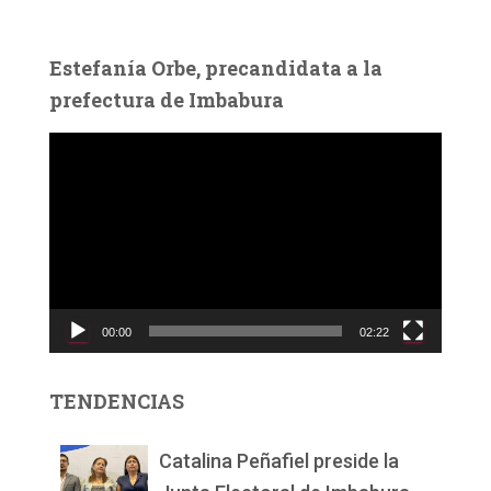
Estefanía Orbe, precandidata a la
prefectura de Imbabura
R
e
p
r
o
d
u
c
00:00
02:22
t
o
r
TENDENCIAS
d
e
v
Catalina Peñafiel preside la
í