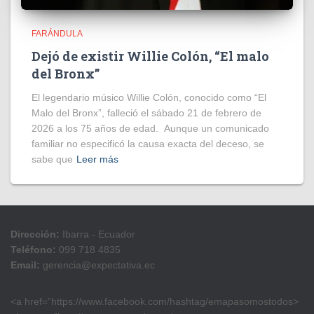
FARÁNDULA
Dejó de existir Willie Colón, “El malo
del Bronx”
El legendario músico Willie Colón, conocido como “El
Malo del Bronx”, falleció el sábado 21 de febrero de
2026 a los 75 años de edad. Aunque un comunicado
familiar no especificó la causa exacta del deceso, se
sabe que
Leer más
Dirección:
Ibarra - Ecuador
Teléfono:
099 718 4835
Email:
gerencia@expectativa.ec
<a href=”https://www.facebook.com/hashtag/emapasomostodos>