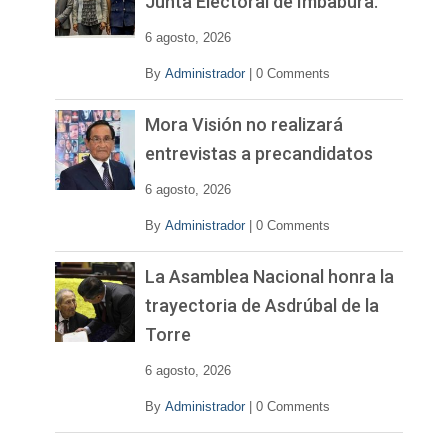
Junta Electoral de Imbabura.
d
e
6 agosto, 2026
o
By
Administrador
|
0 Comments
Mora Visión no realizará
entrevistas a precandidatos
6 agosto, 2026
By
Administrador
|
0 Comments
La Asamblea Nacional honra la
trayectoria de Asdrúbal de la
Torre
6 agosto, 2026
By
Administrador
|
0 Comments