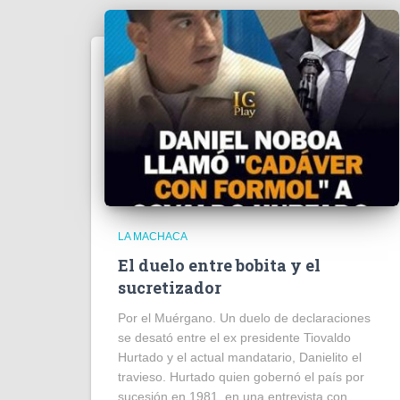
LA MACHACA
El duelo entre bobita y el
sucretizador
Por el Muérgano. Un duelo de declaraciones
se desató entre el ex presidente Tiovaldo
Hurtado y el actual mandatario, Danielito el
travieso. Hurtado quien gobernó el país por
sucesión en 1981, en una entrevista con