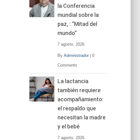
la Conferencia
e
v
mundial sobre la
í
paz, : “Mitad del
d
mundo”
e
o
7 agosto, 2026
By
Administrador
|
0
Comments
La lactancia
también requiere
acompañamiento:
el respaldo que
necesitan la madre
y el bebé
7 agosto, 2026