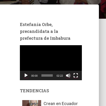
Estefanía Orbe,
precandidata a la
prefectura de Imbabura
R
e
p
r
o
d
00:00
02:22
u
c
t
TENDENCIAS
o
r
Crean en Ecuador
d