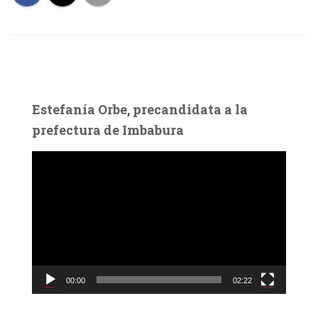
Estefanía Orbe, precandidata a la
prefectura de Imbabura
R
e
p
r
o
d
u
c
00:00
02:22
t
o
r