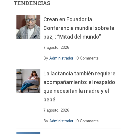
TENDENCIAS
d
e
v
Crean en Ecuador la
í
Conferencia mundial sobre la
d
paz, : “Mitad del mundo”
e
o
7 agosto, 2026
By
Administrador
|
0 Comments
La lactancia también requiere
acompañamiento: el respaldo
que necesitan la madre y el
bebé
7 agosto, 2026
By
Administrador
|
0 Comments