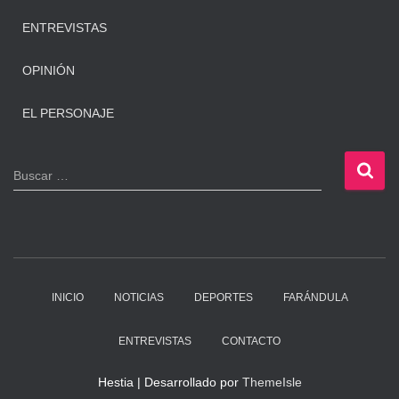
ENTREVISTAS
OPINIÓN
EL PERSONAJE
B
Buscar …
u
s
c
a
r
:
INICIO
NOTICIAS
DEPORTES
FARÁNDULA
ENTREVISTAS
CONTACTO
Hestia | Desarrollado por
ThemeIsle