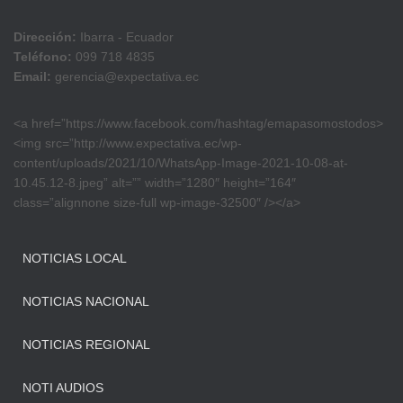
Dirección:
Ibarra - Ecuador
Teléfono:
099 718 4835
Email:
gerencia@expectativa.ec
<a href=”https://www.facebook.com/hashtag/emapasomostodos>
<img src=”http://www.expectativa.ec/wp-
content/uploads/2021/10/WhatsApp-Image-2021-10-08-at-
10.45.12-8.jpeg” alt=”” width=”1280″ height=”164″
class=”alignnone size-full wp-image-32500″ /></a>
NOTICIAS LOCAL
NOTICIAS NACIONAL
NOTICIAS REGIONAL
NOTI AUDIOS