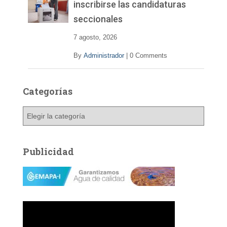
inscribirse las candidaturas
seccionales
7 agosto, 2026
By
Administrador
|
0 Comments
Categorías
C
a
t
e
Publicidad
g
o
r
í
a
s