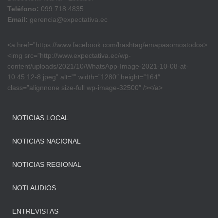
Teléfono:
099 718 4835
Email:
gerencia@expectativa.ec
<a href=”https://www.facebook.com/hashtag/emapasomostodos>
<img src=”http://www.expectativa.ec/wp-
content/uploads/2021/10/WhatsApp-Image-2021-10-08-at-
10.45.12-8.jpeg” alt=”” width=”1280″ height=”164″
class=”alignnone size-full wp-image-32500″ /></a>
NOTICIAS LOCAL
NOTICIAS NACIONAL
NOTICIAS REGIONAL
NOTI AUDIOS
ENTREVISTAS