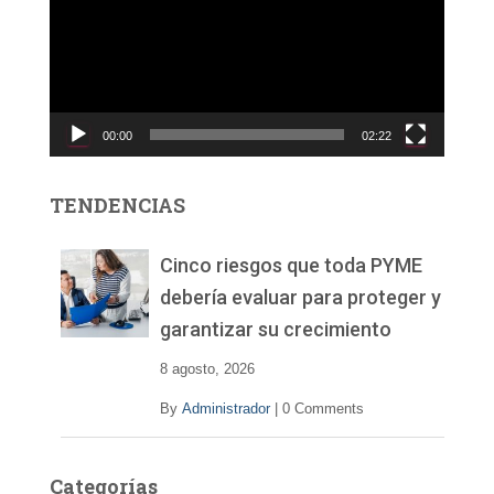
r
o
d
u
c
00:00
02:22
t
o
r
TENDENCIAS
d
e
v
Cinco riesgos que toda PYME
í
debería evaluar para proteger y
d
garantizar su crecimiento
e
o
8 agosto, 2026
By
Administrador
|
0 Comments
Categorías