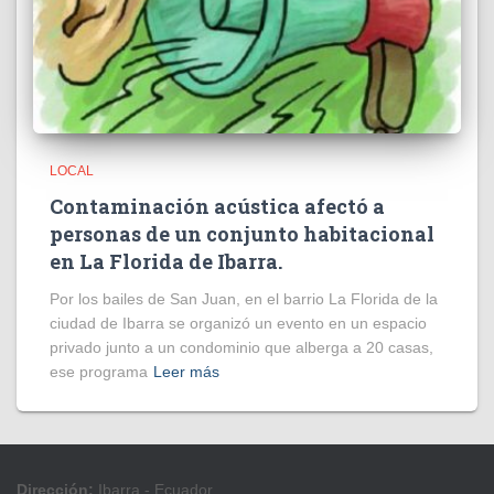
LOCAL
Contaminación acústica afectó a
personas de un conjunto habitacional
en La Florida de Ibarra.
Por los bailes de San Juan, en el barrio La Florida de la
ciudad de Ibarra se organizó un evento en un espacio
privado junto a un condominio que alberga a 20 casas,
ese programa
Leer más
Dirección:
Ibarra - Ecuador