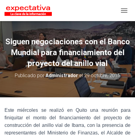
CAMB
Siguen negociaciones con el Banco
Mundial para financiamiento del
proyecto del anillo vial
Publicado por
Administrador
el
29 octubre, 2015
Este miércoles se realizó en Quito una reunión para
finiquitar el monto del financiamiento del proyecto de
construcción del anillo vial de Ibarra, con la presencia de
representantes del Ministerio de Finanzas, el Alcalde de