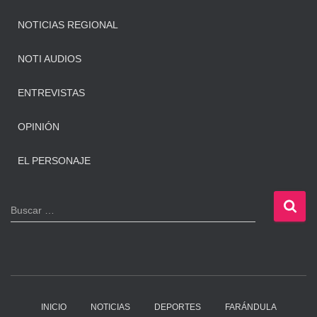
NOTICIAS REGIONAL
NOTI AUDIOS
ENTREVISTAS
OPINIÓN
EL PERSONAJE
B
Buscar …
u
s
c
a
r
:
INICIO
NOTICIAS
DEPORTES
FARÁNDULA