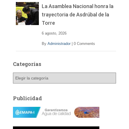
La Asamblea Nacional honra la
trayectoria de Asdrúbal de la
Torre
6 agosto, 2026
By
Administrador
|
0 Comments
Categorías
C
a
t
e
Publicidad
g
o
r
í
a