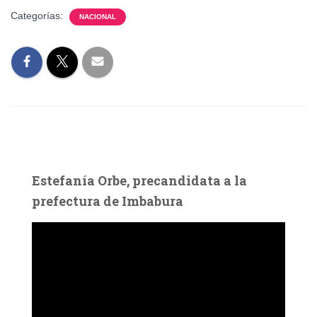
Categorías:
NACIONAL
Estefanía Orbe, precandidata a la
prefectura de Imbabura
R
e
p
r
o
d