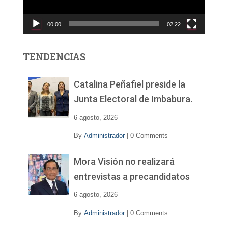
u
c
00:00
02:22
t
o
r
TENDENCIAS
d
e
v
Catalina Peñafiel preside la
í
Junta Electoral de Imbabura.
d
e
6 agosto, 2026
o
By
Administrador
|
0 Comments
Mora Visión no realizará
entrevistas a precandidatos
6 agosto, 2026
By
Administrador
|
0 Comments