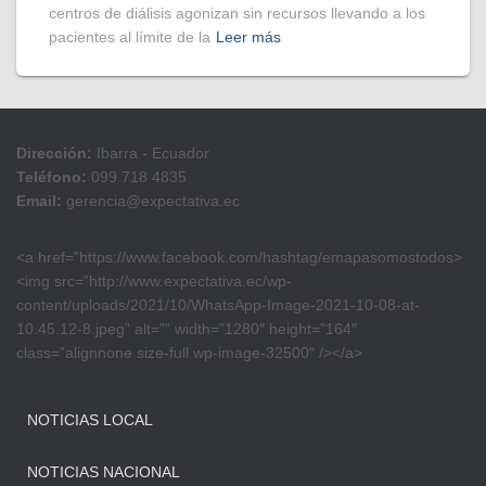
centros de diálisis agonizan sin recursos llevando a los
pacientes al límite de la
Leer más
Dirección:
Ibarra - Ecuador
Teléfono:
099 718 4835
Email:
gerencia@expectativa.ec
<a href=”https://www.facebook.com/hashtag/emapasomostodos>
<img src=”http://www.expectativa.ec/wp-
content/uploads/2021/10/WhatsApp-Image-2021-10-08-at-
10.45.12-8.jpeg” alt=”” width=”1280″ height=”164″
class=”alignnone size-full wp-image-32500″ /></a>
NOTICIAS LOCAL
NOTICIAS NACIONAL