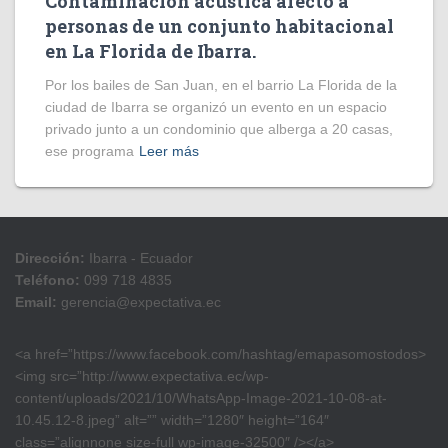
Contaminación acústica afectó a
personas de un conjunto habitacional
en La Florida de Ibarra.
Por los bailes de San Juan, en el barrio La Florida de la
ciudad de Ibarra se organizó un evento en un espacio
privado junto a un condominio que alberga a 20 casas,
ese programa
Leer más
Dirección:
Ibarra - Ecuador
Teléfono:
099 718 4835
Email:
gerencia@expectativa.ec
<a href=”https://www.facebook.com/hashtag/emapasomostodos>
<img src=”http://www.expectativa.ec/wp-
content/uploads/2021/10/WhatsApp-Image-2021-10-08-at-
10.45.12-8.jpeg” alt=”” width=”1280″ height=”164″
class=”alignnone size-full wp-image-32500″ /></a>