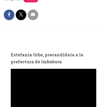
Estefanía Orbe, precandidata a la
prefectura de Imbabura
R
e
p
r
o
d
u