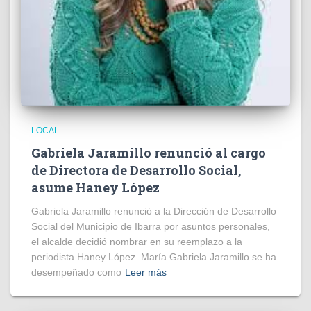
LOCAL
Gabriela Jaramillo renunció al cargo
de Directora de Desarrollo Social,
asume Haney López
Gabriela Jaramillo renunció a la Dirección de Desarrollo
Social del Municipio de Ibarra por asuntos personales,
el alcalde decidió nombrar en su reemplazo a la
periodista Haney López. María Gabriela Jaramillo se ha
desempeñado como
Leer más