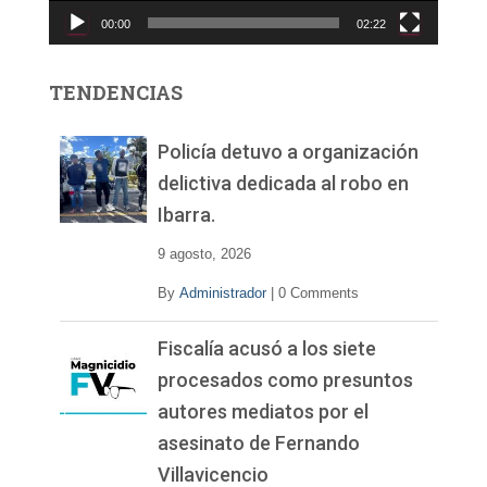
c
00:00
02:22
t
o
r
TENDENCIAS
d
e
v
Policía detuvo a organización
í
delictiva dedicada al robo en
d
Ibarra.
e
o
9 agosto, 2026
By
Administrador
|
0 Comments
Fiscalía acusó a los siete
procesados como presuntos
autores mediatos por el
asesinato de Fernando
Villavicencio