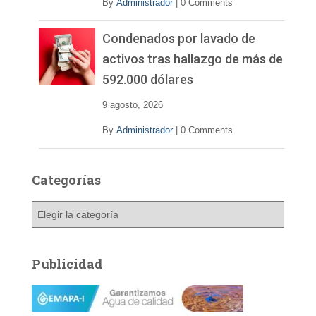
By
Administrador
|
0 Comments
Condenados por lavado de
activos tras hallazgo de más de
592.000 dólares
9 agosto, 2026
By
Administrador
|
0 Comments
Categorías
C
a
t
e
Publicidad
g
o
r