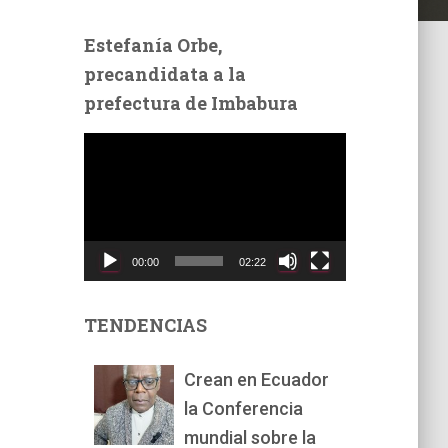
Estefanía Orbe,
precandidata a la
prefectura de Imbabura
R
e
p
r
o
d
00:00
02:22
u
c
t
TENDENCIAS
o
r
Crean en Ecuador
d
la Conferencia
e
v
mundial sobre la