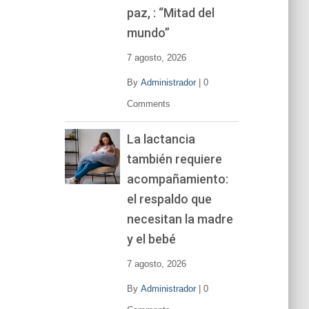
í
paz, : “Mitad del
d
mundo”
e
o
7 agosto, 2026
By
Administrador
|
0
Comments
La lactancia
también requiere
acompañamiento:
el respaldo que
necesitan la madre
y el bebé
7 agosto, 2026
By
Administrador
|
0