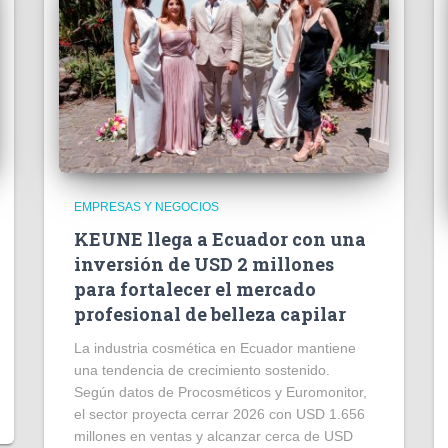
EMPRESAS Y NEGOCIOS
KEUNE llega a Ecuador con una
inversión de USD 2 millones
para fortalecer el mercado
profesional de belleza capilar
La industria cosmética en Ecuador mantiene
una tendencia de crecimiento sostenido.
Según datos de Procosméticos y Euromonitor,
el sector proyecta cerrar 2026 con USD 1.656
millones en ventas y alcanzar cerca de USD