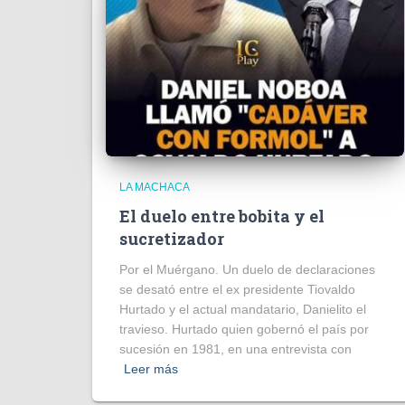
LA MACHACA
El duelo entre bobita y el
sucretizador
Por el Muérgano. Un duelo de declaraciones
se desató entre el ex presidente Tiovaldo
Hurtado y el actual mandatario, Danielito el
travieso. Hurtado quien gobernó el país por
sucesión en 1981, en una entrevista con
Leer más