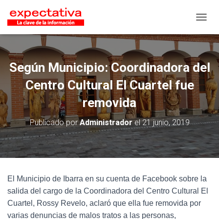
CAMB
Según Municipio: Coordinadora del
Centro Cultural El Cuartel fue
removida
Publicado por
Administrador
el
21 junio, 2019
El Municipio de Ibarra en su cuenta de Facebook sobre la
salida del cargo de la Coordinadora del Centro Cultural El
Cuartel, Rossy Revelo, aclaró que ella fue removida por
varias denuncias de malos tratos a las personas,