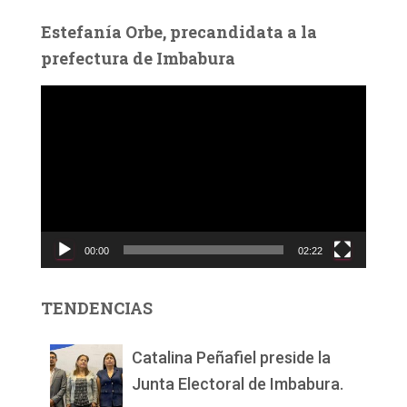
Estefanía Orbe, precandidata a la
prefectura de Imbabura
R
e
p
r
o
d
u
c
00:00
02:22
t
o
r
TENDENCIAS
d
e
v
Catalina Peñafiel preside la
í
Junta Electoral de Imbabura.
d