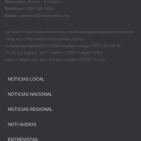
Dirección:
Ibarra - Ecuador
Teléfono:
099 718 4835
Email:
gerencia@expectativa.ec
<a href=”https://www.facebook.com/hashtag/emapasomostodos>
<img src=”http://www.expectativa.ec/wp-
content/uploads/2021/10/WhatsApp-Image-2021-10-08-at-
10.45.12-8.jpeg” alt=”” width=”1280″ height=”164″
class=”alignnone size-full wp-image-32500″ /></a>
NOTICIAS LOCAL
NOTICIAS NACIONAL
NOTICIAS REGIONAL
NOTI AUDIOS
ENTREVISTAS