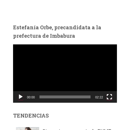
Estefanía Orbe, precandidata a la
prefectura de Imbabura
R
e
p
r
o
d
u
c
00:00
02:22
t
o
r
TENDENCIAS
d
e