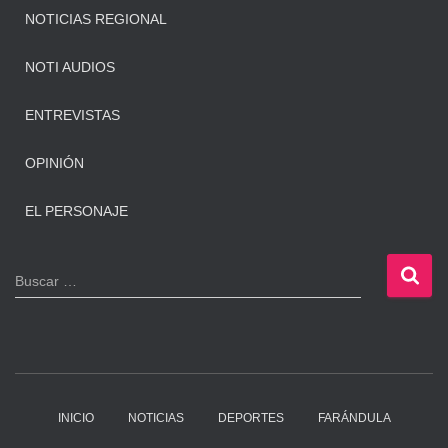
NOTICIAS REGIONAL
NOTI AUDIOS
ENTREVISTAS
OPINIÓN
EL PERSONAJE
B
Buscar …
u
s
c
a
r
:
INICIO
NOTICIAS
DEPORTES
FARÁNDULA