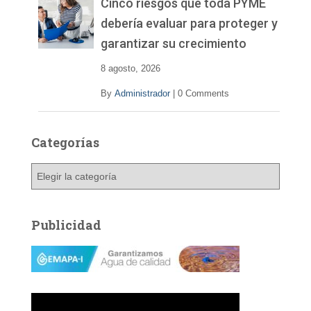
v
Cinco riesgos que toda PYME
í
debería evaluar para proteger y
d
garantizar su crecimiento
e
o
8 agosto, 2026
By
Administrador
|
0 Comments
Categorías
C
a
t
e
Publicidad
g
o
r
í
a
s