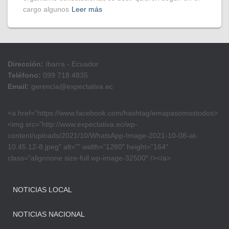
cargo algunos
Leer más
Dirección:
Ibarra - Ecuador
Teléfono:
099 718 4835
Email:
gerencia@expectativa.ec
<a href=”https://www.facebook.com/hashtag/emapasomostodos>
<img src=”http://www.expectativa.ec/wp-
content/uploads/2021/10/WhatsApp-Image-2021-10-08-at-
10.45.12-8.jpeg” alt=”” width=”1280″ height=”164″
class=”alignnone size-full wp-image-32500″ /></a>
NOTICIAS LOCAL
NOTICIAS NACIONAL