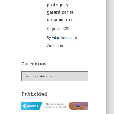
í
proteger y
d
garantizar su
e
o
crecimiento
8 agosto, 2026
By
Administrador
|
0
Comments
Categorías
C
a
t
e
Publicidad
g
o
r
í