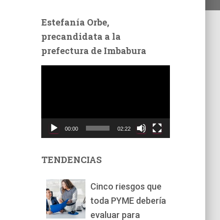
Estefanía Orbe,
precandidata a la
prefectura de Imbabura
R
e
p
r
o
d
00:00
02:22
u
c
t
TENDENCIAS
o
r
Cinco riesgos que
d
toda PYME debería
e
v
evaluar para