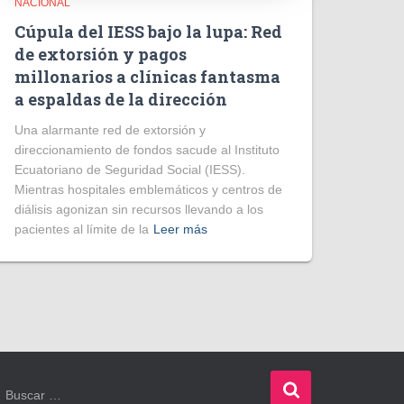
NACIONAL
Cúpula del IESS bajo la lupa: Red
de extorsión y pagos
millonarios a clínicas fantasma
a espaldas de la dirección
​Una alarmante red de extorsión y
direccionamiento de fondos sacude al Instituto
Ecuatoriano de Seguridad Social (IESS).
Mientras hospitales emblemáticos y centros de
diálisis agonizan sin recursos llevando a los
pacientes al límite de la
Leer más
B
Buscar …