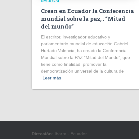
NACIONAL
Crean en Ecuador la Conferencia
mundial sobre la paz, : “Mitad
del mundo”
El escritor, investigador educativo y
parlamentario mundial de educación Gabriel
Hurtado Valencia, ha creado la Conferencia
Mundial sobre la PAZ “Mitad del Mundo”, que
tiene como finalidad: promover la
democratización universal de la cultura de
Leer más
Dirección:
Ibarra - Ecuador