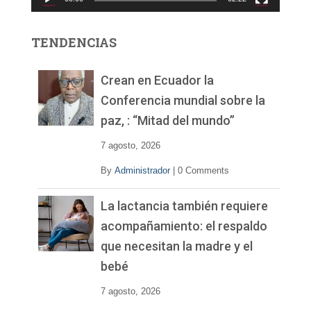
t
o
r
TENDENCIAS
d
e
v
Crean en Ecuador la
í
Conferencia mundial sobre la
d
paz, : “Mitad del mundo”
e
o
7 agosto, 2026
By
Administrador
|
0 Comments
La lactancia también requiere
acompañamiento: el respaldo
que necesitan la madre y el
bebé
7 agosto, 2026