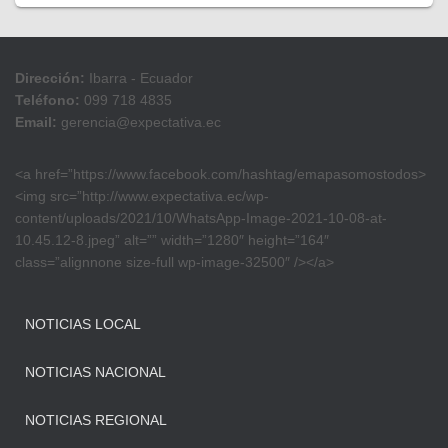
Dirección:
Ibarra - Ecuador
Teléfono:
099 718 4835
Email:
gerencia@expectativa.ec
<a href=”https://www.facebook.com/hashtag/emapasomostodos>
<img src=”http://www.expectativa.ec/wp-
content/uploads/2021/10/WhatsApp-Image-2021-10-08-at-
10.45.12-8.jpeg” alt=”” width=”1280″ height=”164″
class=”alignnone size-full wp-image-32500″ /></a>
NOTICIAS LOCAL
NOTICIAS NACIONAL
NOTICIAS REGIONAL