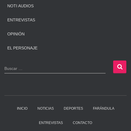
NOTI AUDIOS
ENTREVISTAS
OPINIÓN
EL PERSONAJE
B
Buscar …
u
s
c
a
r
:
INICIO
NOTICIAS
DEPORTES
FARÁNDULA
ENTREVISTAS
CONTACTO