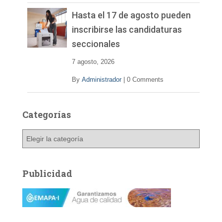
Hasta el 17 de agosto pueden
inscribirse las candidaturas
seccionales
7 agosto, 2026
By
Administrador
|
0 Comments
Categorías
C
a
t
e
Publicidad
g
o
r
í
a