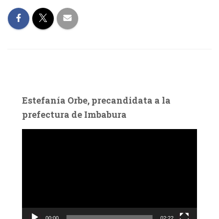
Estefanía Orbe, precandidata a la
prefectura de Imbabura
R
e
p
r
o
d
u
c
00:00
02:22