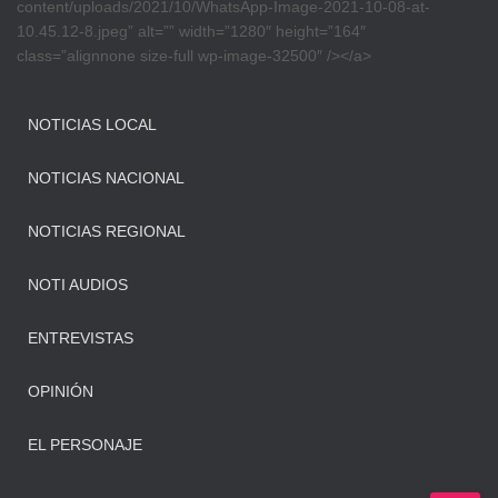
content/uploads/2021/10/WhatsApp-Image-2021-10-08-at-
10.45.12-8.jpeg” alt=”” width=”1280″ height=”164″
class=”alignnone size-full wp-image-32500″ /></a>
NOTICIAS LOCAL
NOTICIAS NACIONAL
NOTICIAS REGIONAL
NOTI AUDIOS
ENTREVISTAS
OPINIÓN
EL PERSONAJE