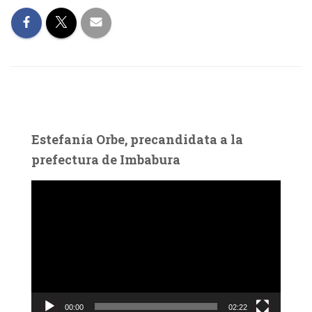
Estefanía Orbe, precandidata a la
prefectura de Imbabura
R
e
p
r
o
d
u
c
00:00
02:22
t