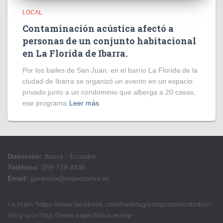
LOCAL
Contaminación acústica afectó a
personas de un conjunto habitacional
en La Florida de Ibarra.
Por los bailes de San Juan, en el barrio La Florida de la
ciudad de Ibarra se organizó un evento en un espacio
privado junto a un condominio que alberga a 20 casas,
ese programa
Leer más
Dirección:
Ibarra - Ecuador
Teléfono:
099 718 4835
Email:
gerencia@expectativa.ec
<a href=”https://www.facebook.com/hashtag/emapasomostodos>
<img src=”http://www.expectativa.ec/wp-