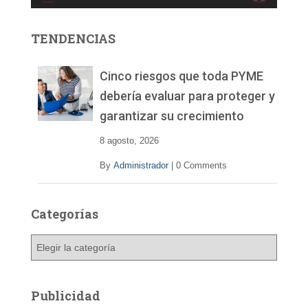
o
r
TENDENCIAS
d
e
v
Cinco riesgos que toda PYME
í
debería evaluar para proteger y
d
garantizar su crecimiento
e
o
8 agosto, 2026
By
Administrador
|
0 Comments
Categorías
C
a
t
e
Publicidad
g