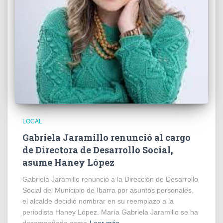
LOCAL
Gabriela Jaramillo renunció al cargo
de Directora de Desarrollo Social,
asume Haney López
Gabriela Jaramillo renunció a la Dirección de Desarrollo
Social del Municipio de Ibarra por asuntos personales,
el alcalde decidió nombrar en su reemplazo a la
periodista Haney López. María Gabriela Jaramillo se ha
desempeñado como
Leer más