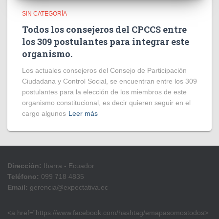
SIN CATEGORÍA
Todos los consejeros del CPCCS entre
los 309 postulantes para integrar este
organismo.
Los actuales consejeros del Consejo de Participación
Ciudadana y Control Social, se encuentran entre los 309
postulantes para la elección de los miembros de este
organismo constitucional, es decir quieren seguir en el
cargo algunos
Leer más
Dirección:
Ibarra - Ecuador
Teléfono:
099 718 4835
Email:
gerencia@expectativa.ec
<a href=”https://www.facebook.com/hashtag/emapasomostodos>