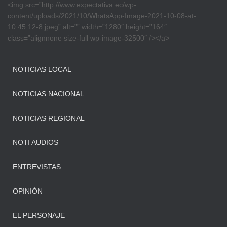
<img src=”http://www.expectativa.ec/wp-
content/uploads/2021/10/WhatsApp-Image-2021-10-08-at-
10.45.12-8.jpeg” alt=”” width=”1280″ height=”164″
class=”alignnone size-full wp-image-32500″ /></a>
NOTICIAS LOCAL
NOTICIAS NACIONAL
NOTICIAS REGIONAL
NOTI AUDIOS
ENTREVISTAS
OPINIÓN
EL PERSONAJE