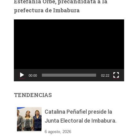
Estefanía Orbe, precandidata a la
prefectura de Imbabura
R
e
p
r
o
d
u
c
00:00
02:22
t
o
r
TENDENCIAS
d
e
v
Catalina Peñafiel preside la
í
Junta Electoral de Imbabura.
d
e
6 agosto, 2026
o