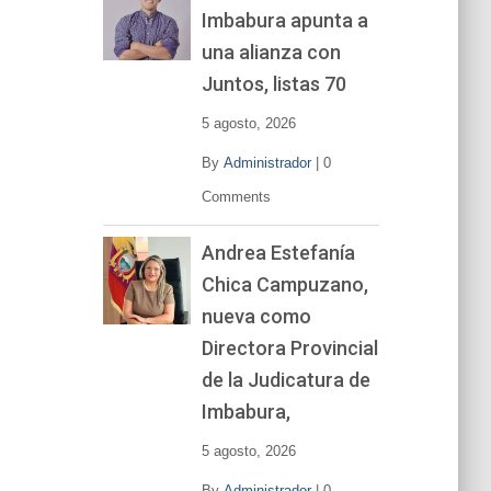
Imbabura apunta a
e
v
una alianza con
í
Juntos, listas 70
d
e
5 agosto, 2026
o
By
Administrador
|
0
Comments
Andrea Estefanía
Chica Campuzano,
nueva como
Directora Provincial
de la Judicatura de
Imbabura,
5 agosto, 2026
By
Administrador
|
0