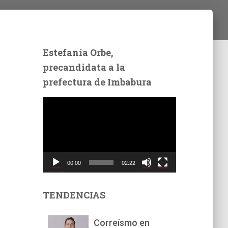
Estefanía Orbe,
precandidata a la
prefectura de Imbabura
R
e
p
r
o
d
00:00
02:22
u
c
t
TENDENCIAS
o
r
Correísmo en
d