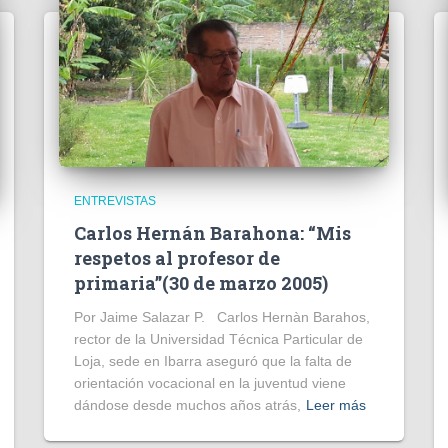
ENTREVISTAS
Carlos Hernán Barahona: “Mis
respetos al profesor de
primaria”(30 de marzo 2005)
Por Jaime Salazar P. Carlos Hernàn Barahos,
rector de la Universidad Técnica Particular de
Loja, sede en Ibarra aseguró que la falta de
orientación vocacional en la juventud viene
dándose desde muchos años atrás,
Leer más