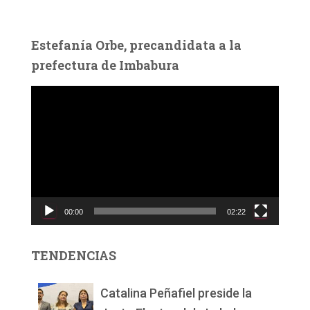
Estefanía Orbe, precandidata a la
prefectura de Imbabura
R
e
p
r
o
d
u
c
00:00
02:22
t
o
r
TENDENCIAS
d
e
v
Catalina Peñafiel preside la
í