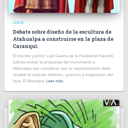
LOCAL
Debate sobre diseño de la escultura de
Atahualpa a construirse en la plaza de
Caranqui.
El escritor y pintor Luis Guerra de la Fundación Karanki,
solicita revisar la propuesta del monumento a
Atahualpa, por considerar que la representación debe
resaltar el carácter histórico, guerrero y majestuoso del
Inca. El Municipio
Leer más