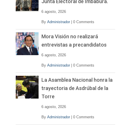
Junta Electoral de Imbabura.
d
e
6 agosto, 2026
o
By
Administrador
|
0 Comments
Mora Visión no realizará
entrevistas a precandidatos
6 agosto, 2026
By
Administrador
|
0 Comments
La Asamblea Nacional honra la
trayectoria de Asdrúbal de la
Torre
6 agosto, 2026
By
Administrador
|
0 Comments