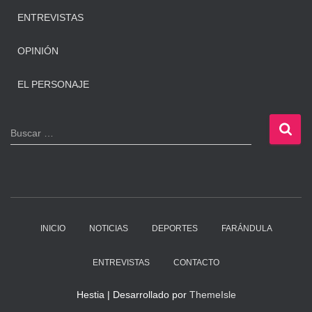
ENTREVISTAS
OPINIÓN
EL PERSONAJE
B
Buscar …
u
s
c
a
r
:
INICIO
NOTICIAS
DEPORTES
FARÁNDULA
ENTREVISTAS
CONTACTO
Hestia | Desarrollado por
ThemeIsle