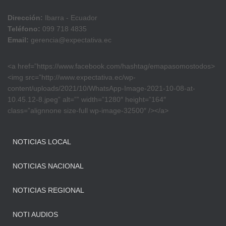
Dirección:
Ibarra - Ecuador
Teléfono:
099 718 4835
Email:
gerencia@expectativa.ec
<a href=”https://www.facebook.com/hashtag/emapasomostodos>
<img src=”http://www.expectativa.ec/wp-
content/uploads/2021/10/WhatsApp-Image-2021-10-08-at-
10.45.12-8.jpeg” alt=”” width=”1280″ height=”164″
class=”alignnone size-full wp-image-32500″ /></a>
NOTICIAS LOCAL
NOTICIAS NACIONAL
NOTICIAS REGIONAL
NOTI AUDIOS