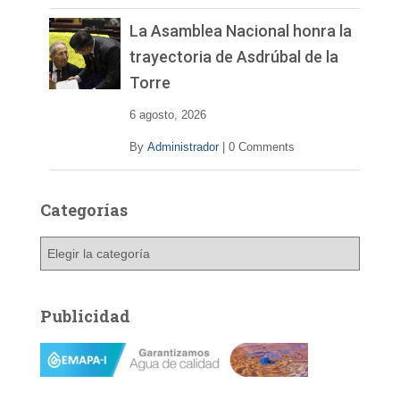
La Asamblea Nacional honra la
trayectoria de Asdrúbal de la
Torre
6 agosto, 2026
By
Administrador
|
0 Comments
Categorías
C
a
t
e
Publicidad
g
o
r
í