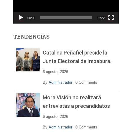
u
c
00:00
02:22
t
o
r
TENDENCIAS
d
e
v
Catalina Peñafiel preside la
í
Junta Electoral de Imbabura.
d
e
6 agosto, 2026
o
By
Administrador
|
0 Comments
Mora Visión no realizará
entrevistas a precandidatos
6 agosto, 2026
By
Administrador
|
0 Comments