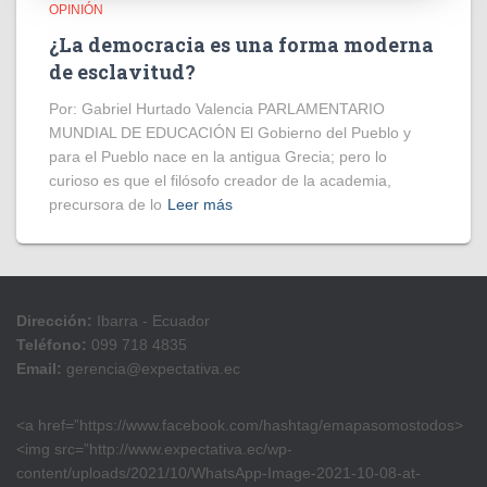
OPINIÓN
¿La democracia es una forma moderna
de esclavitud?
Por: Gabriel Hurtado Valencia PARLAMENTARIO
MUNDIAL DE EDUCACIÓN El Gobierno del Pueblo y
para el Pueblo nace en la antigua Grecia; pero lo
curioso es que el filósofo creador de la academia,
precursora de lo
Leer más
Dirección:
Ibarra - Ecuador
Teléfono:
099 718 4835
Email:
gerencia@expectativa.ec
<a href=”https://www.facebook.com/hashtag/emapasomostodos>
<img src=”http://www.expectativa.ec/wp-
content/uploads/2021/10/WhatsApp-Image-2021-10-08-at-