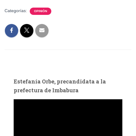
Categorías:
OPINIÓN
Estefanía Orbe, precandidata a la
prefectura de Imbabura
R
e
p
r
o
d