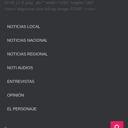
10.45.12-8.jpeg” alt=”” width=”1280″ height=”164″
class=”alignnone size-full wp-image-32500″ /></a>
NOTICIAS LOCAL
NOTICIAS NACIONAL
NOTICIAS REGIONAL
NOTI AUDIOS
ENTREVISTAS
OPINIÓN
EL PERSONAJE
B