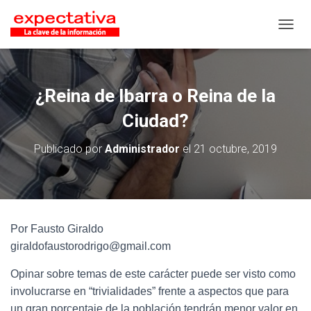
CAMB
¿Reina de Ibarra o Reina de la
Ciudad?
Publicado por
Administrador
el
21 octubre, 2019
Por Fausto Giraldo
giraldofaustorodrigo@gmail.com
Opinar sobre temas de este carácter puede ser visto como
involucrarse en “trivialidades” frente a aspectos que para
un gran porcentaje de la población tendrán menor valor en