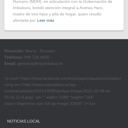
Humano (MDH), en articulación con la Gobernación de
Imbabura, brindó atención integral a Andrea Haro,
madre de tres hijos y jefa de hogar, quien resultó
afectada por
Leer más
Dirección:
Ibarra - Ecuador
Teléfono:
099 718 4835
Email:
gerencia@expectativa.ec
<a href=”https://www.facebook.com/hashtag/emapasomostodos>
<img src=”http://www.expectativa.ec/wp-
content/uploads/2021/10/WhatsApp-Image-2021-10-08-at-
10.45.12-8.jpeg” alt=”” width=”1280″ height=”164″
class=”alignnone size-full wp-image-32500″ /></a>
NOTICIAS LOCAL