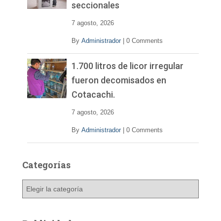
seccionales
7 agosto, 2026
By
Administrador
|
0 Comments
1.700 litros de licor irregular
fueron decomisados en
Cotacachi.
7 agosto, 2026
By
Administrador
|
0 Comments
Categorías
C
a
t
e