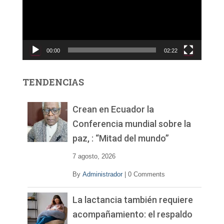
o
d
u
c
00:00
02:22
t
o
r
TENDENCIAS
d
e
v
Crean en Ecuador la
í
Conferencia mundial sobre la
d
paz, : “Mitad del mundo”
e
o
7 agosto, 2026
By
Administrador
|
0 Comments
La lactancia también requiere
acompañamiento: el respaldo