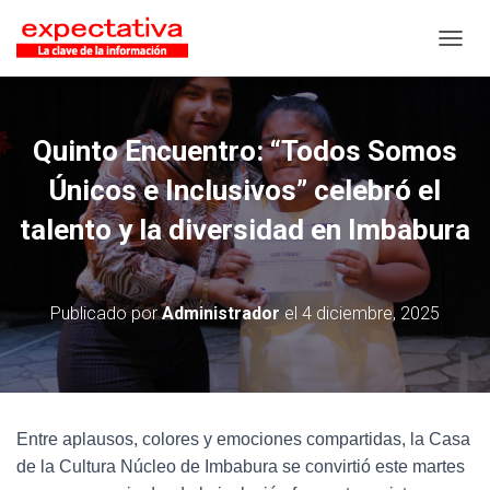
CAMB
Quinto Encuentro: “Todos Somos
Únicos e Inclusivos” celebró el
talento y la diversidad en Imbabura
Publicado por
Administrador
el
4 diciembre, 2025
Entre aplausos, colores y emociones compartidas, la Casa
de la Cultura Núcleo de Imbabura se convirtió este martes