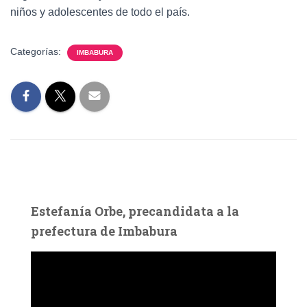
niños y adolescentes de todo el país.
Categorías:
IMBABURA
Estefanía Orbe, precandidata a la
prefectura de Imbabura
R
e
p
r