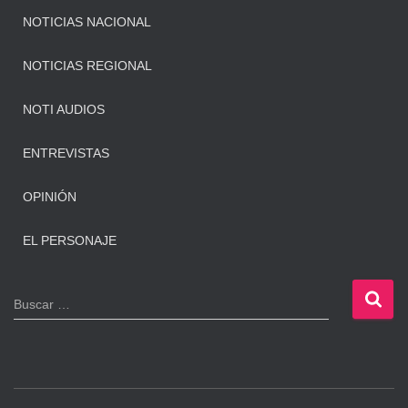
NOTICIAS NACIONAL
NOTICIAS REGIONAL
NOTI AUDIOS
ENTREVISTAS
OPINIÓN
EL PERSONAJE
B
Buscar …
u
s
c
a
r