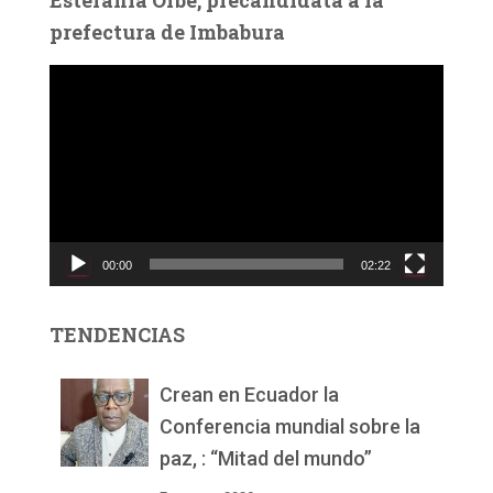
Estefanía Orbe, precandidata a la
prefectura de Imbabura
R
e
p
r
o
d
u
c
00:00
02:22
t
o
r
TENDENCIAS
d
e
v
Crean en Ecuador la
í
Conferencia mundial sobre la
d
paz, : “Mitad del mundo”
e
o