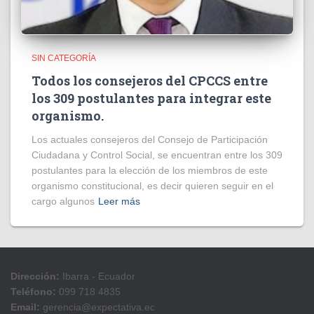
SIN CATEGORÍA
Todos los consejeros del CPCCS entre
los 309 postulantes para integrar este
organismo.
Los actuales consejeros del Consejo de Participación
Ciudadana y Control Social, se encuentran entre los 309
postulantes para la elección de los miembros de este
organismo constitucional, es decir quieren seguir en el
cargo algunos
Leer más
Dirección:
Ibarra - Ecuador
Teléfono:
099 718 4835
Email:
gerencia@expectativa.ec