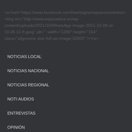
<a href=”https://www.facebook.com/hashtag/emapasomostodos>
<img src=”http://www.expectativa.ec/wp-
content/uploads/2021/10/WhatsApp-Image-2021-10-08-at-
10.45.12-8.jpeg” alt=”” width=”1280″ height=”164″
class=”alignnone size-full wp-image-32500″ /></a>
NOTICIAS LOCAL
NOTICIAS NACIONAL
NOTICIAS REGIONAL
NOTI AUDIOS
ENTREVISTAS
OPINIÓN