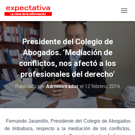
CAMB
Presidente del Colegio de
Abogados. ‘Mediación de
conflictos, nos afectó a los
profesionales del derecho’
Publicado por
Administrador
el
12 febrero, 2016
Fernando Jaramillo, Presidente del Colegio de Abogados
de Imbabura, respecto a la mediación de los conflictos,