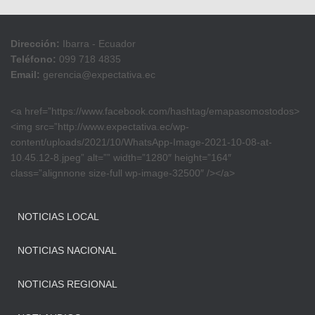
Dirección:
Ibarra - Ecuador
Teléfono:
099 718 4835
Email:
gerencia@expectativa.ec
<a href=”https://www.facebook.com/hashtag/emapasomostodos>
<img src=”http://www.expectativa.ec/wp-
content/uploads/2021/10/WhatsApp-Image-2021-10-08-at-
10.45.12-8.jpeg” alt=”” width=”1280″ height=”164″
class=”alignnone size-full wp-image-32500″ /></a>
NOTICIAS LOCAL
NOTICIAS NACIONAL
NOTICIAS REGIONAL