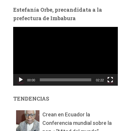
Estefanía Orbe, precandidata a la
prefectura de Imbabura
R
e
p
r
o
d
u
c
00:00
02:22
t
o
r
TENDENCIAS
d
e
v
Crean en Ecuador la
í
Conferencia mundial sobre la
d