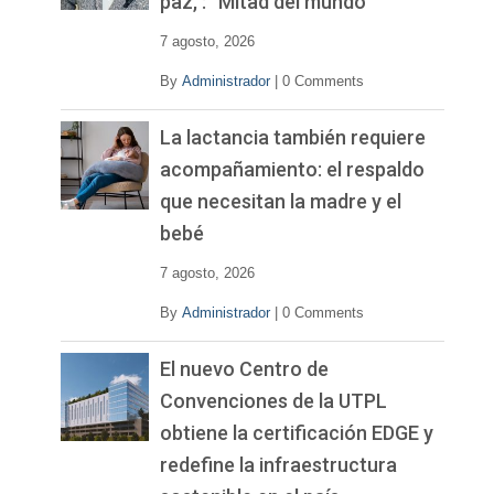
paz, : “Mitad del mundo”
e
o
7 agosto, 2026
By
Administrador
|
0 Comments
La lactancia también requiere
acompañamiento: el respaldo
que necesitan la madre y el
bebé
7 agosto, 2026
By
Administrador
|
0 Comments
El nuevo Centro de
Convenciones de la UTPL
obtiene la certificación EDGE y
redefine la infraestructura