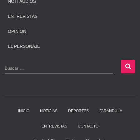
NOTI AUDIOS
ENTREVISTAS
OPINIÓN
EL PERSONAJE
B
Buscar …
u
s
c
a
r
:
INICIO
NOTICIAS
DEPORTES
FARÁNDULA
ENTREVISTAS
CONTACTO