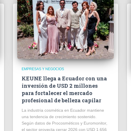
EMPRESAS Y NEGOCIOS
KEUNE llega a Ecuador con una
inversión de USD 2 millones
para fortalecer el mercado
profesional de belleza capilar
La industria cosmética en Ecuador mantiene
una tendencia de crecimiento sostenido.
Según datos de Procosméticos y Euromonitor,
el sector proyecta cerrar 2026 con USD 1.656