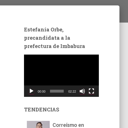
Estefanía Orbe,
precandidata a la
prefectura de Imbabura
R
e
p
r
o
d
00:00
02:22
u
c
t
TENDENCIAS
o
r
Correísmo en
d