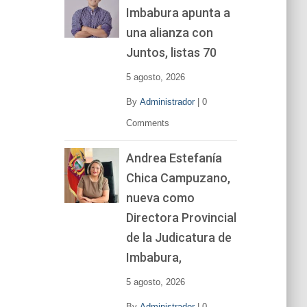
Imbabura apunta a
e
v
una alianza con
í
Juntos, listas 70
d
e
5 agosto, 2026
o
By
Administrador
|
0
Comments
Andrea Estefanía
Chica Campuzano,
nueva como
Directora Provincial
de la Judicatura de
Imbabura,
5 agosto, 2026
By
Administrador
|
0