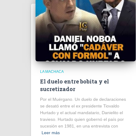
LA MACHACA
El duelo entre bobita y el
sucretizador
Por el Muérgano. Un duelo de declaraciones
se desató entre el ex presidente Tiovaldo
Hurtado y el actual mandatario, Danielito el
travieso. Hurtado quien gobernó el país por
sucesión en 1981, en una entrevista con
Leer más