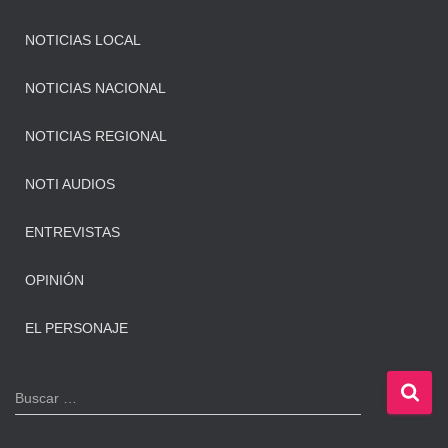
NOTICIAS LOCAL
NOTICIAS NACIONAL
NOTICIAS REGIONAL
NOTI AUDIOS
ENTREVISTAS
OPINIÓN
EL PERSONAJE
B
Buscar …
u
s