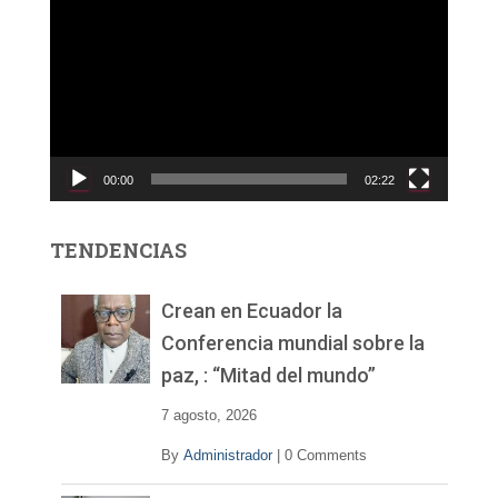
e
p
r
o
d
u
c
00:00
02:22
t
o
r
TENDENCIAS
d
e
v
Crean en Ecuador la
í
Conferencia mundial sobre la
d
paz, : “Mitad del mundo”
e
o
7 agosto, 2026
By
Administrador
|
0 Comments