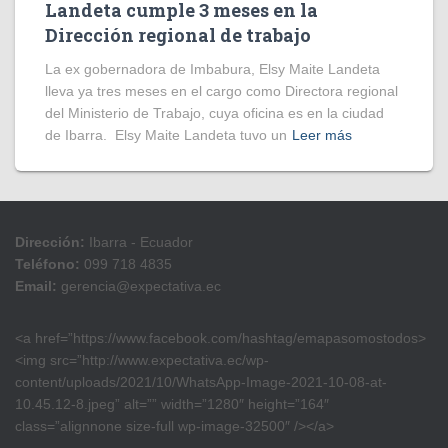
Landeta cumple 3 meses en la
Dirección regional de trabajo
La ex gobernadora de Imbabura, Elsy Maite Landeta
lleva ya tres meses en el cargo como Directora regional
del Ministerio de Trabajo, cuya oficina es en la ciudad
de Ibarra. Elsy Maite Landeta tuvo un
Leer más
Dirección:
Ibarra - Ecuador
Teléfono:
099 718 4835
Email:
gerencia@expectativa.ec
<a href=”https://www.facebook.com/hashtag/emapasomostodos>
<img src=”http://www.expectativa.ec/wp-
content/uploads/2021/10/WhatsApp-Image-2021-10-08-at-
10.45.12-8.jpeg” alt=”” width=”1280″ height=”164″
class=”alignnone size-full wp-image-32500″ /></a>