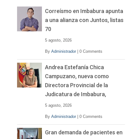
e
v
Correísmo en Imbabura apunta
í
a una alianza con Juntos, listas
d
70
e
o
5 agosto, 2026
By
Administrador
|
0 Comments
Andrea Estefanía Chica
Campuzano, nueva como
Directora Provincial de la
Judicatura de Imbabura,
5 agosto, 2026
By
Administrador
|
0 Comments
Gran demanda de pacientes en