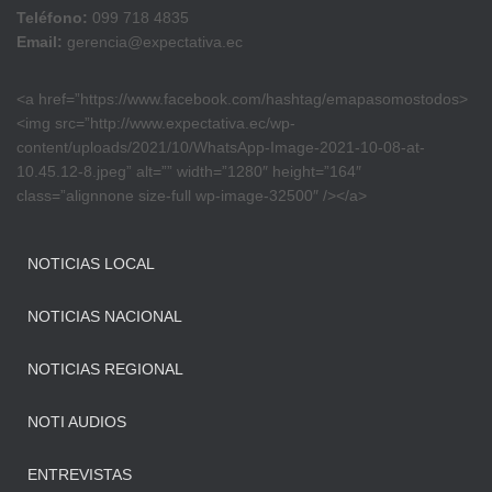
Teléfono:
099 718 4835
Email:
gerencia@expectativa.ec
<a href=”https://www.facebook.com/hashtag/emapasomostodos>
<img src=”http://www.expectativa.ec/wp-
content/uploads/2021/10/WhatsApp-Image-2021-10-08-at-
10.45.12-8.jpeg” alt=”” width=”1280″ height=”164″
class=”alignnone size-full wp-image-32500″ /></a>
NOTICIAS LOCAL
NOTICIAS NACIONAL
NOTICIAS REGIONAL
NOTI AUDIOS
ENTREVISTAS