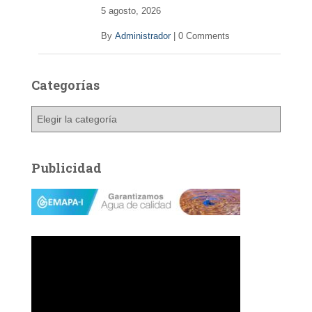
5 agosto, 2026
By
Administrador
|
0 Comments
Categorías
C
a
t
e
Publicidad
g
o
r
í
a
s