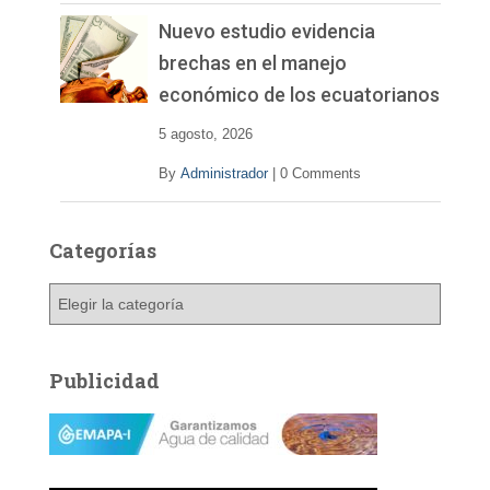
Nuevo estudio evidencia
brechas en el manejo
económico de los ecuatorianos
5 agosto, 2026
By
Administrador
|
0 Comments
Categorías
C
a
t
e
Publicidad
g
o
r
í
a