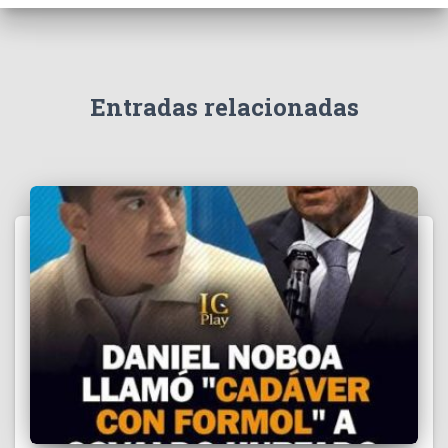
e
v
í
d
e
Entradas relacionadas
o