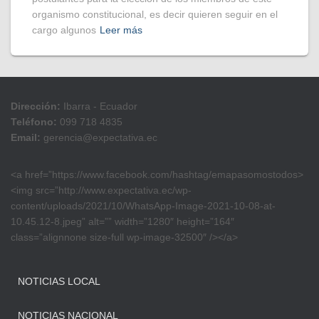
organismo constitucional, es decir quieren seguir en el
cargo algunos
Leer más
Dirección:
Ibarra - Ecuador
Teléfono:
099 718 4835
Email:
gerencia@expectativa.ec
<a href=”https://www.facebook.com/hashtag/emapasomostodos>
<img src=”http://www.expectativa.ec/wp-
content/uploads/2021/10/WhatsApp-Image-2021-10-08-at-
10.45.12-8.jpeg” alt=”” width=”1280″ height=”164″
class=”alignnone size-full wp-image-32500″ /></a>
NOTICIAS LOCAL
NOTICIAS NACIONAL