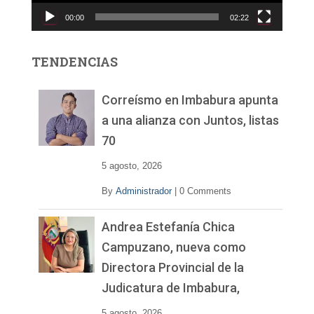
c
00:00
02:22
t
o
r
TENDENCIAS
d
e
v
Correísmo en Imbabura apunta
í
a una alianza con Juntos, listas
d
70
e
o
5 agosto, 2026
By
Administrador
|
0 Comments
Andrea Estefanía Chica
Campuzano, nueva como
Directora Provincial de la
Judicatura de Imbabura,
5 agosto, 2026