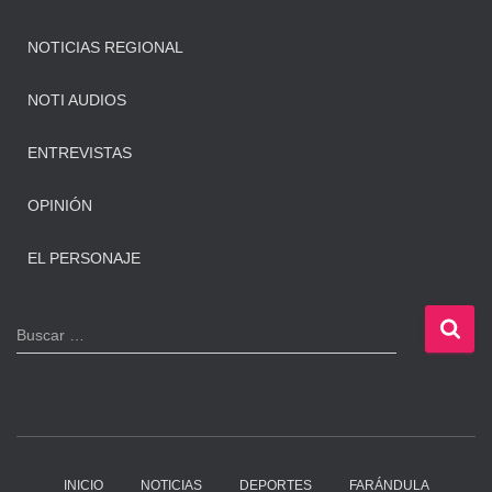
NOTICIAS REGIONAL
NOTI AUDIOS
ENTREVISTAS
OPINIÓN
EL PERSONAJE
B
Buscar …
u
s
c
a
r
:
INICIO
NOTICIAS
DEPORTES
FARÁNDULA