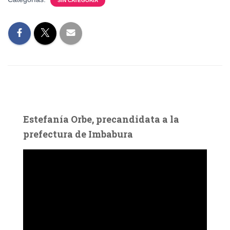
SIN CATEGORÍA
Estefanía Orbe, precandidata a la
prefectura de Imbabura
R
e
p
r
o
d
u