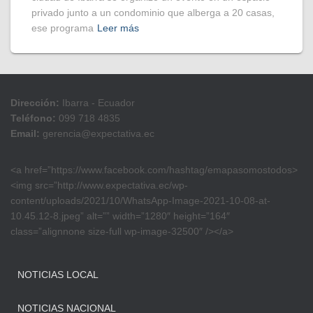
privado junto a un condominio que alberga a 20 casas,
ese programa
Leer más
Dirección:
Ibarra - Ecuador
Teléfono:
099 718 4835
Email:
gerencia@expectativa.ec
<a href=”https://www.facebook.com/hashtag/emapasomostodos>
<img src=”http://www.expectativa.ec/wp-
content/uploads/2021/10/WhatsApp-Image-2021-10-08-at-
10.45.12-8.jpeg” alt=”” width=”1280″ height=”164″
class=”alignnone size-full wp-image-32500″ /></a>
NOTICIAS LOCAL
NOTICIAS NACIONAL