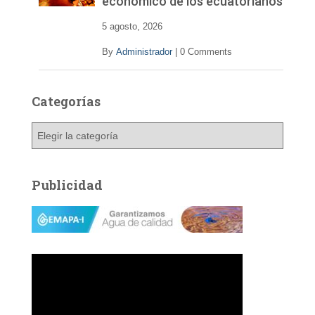
económico de los ecuatorianos
5 agosto, 2026
By
Administrador
|
0 Comments
Categorías
C
a
t
e
Publicidad
g
o
r
í
a
s