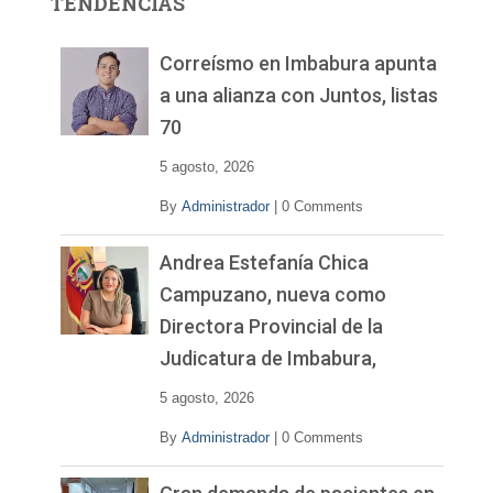
TENDENCIAS
d
e
v
Correísmo en Imbabura apunta
í
a una alianza con Juntos, listas
d
70
e
o
5 agosto, 2026
By
Administrador
|
0 Comments
Andrea Estefanía Chica
Campuzano, nueva como
Directora Provincial de la
Judicatura de Imbabura,
5 agosto, 2026
By
Administrador
|
0 Comments