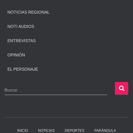
NOTICIAS REGIONAL
NOTI AUDIOS
ENTREVISTAS
OPINIÓN
EL PERSONAJE
B
Buscar …
u
s
c
a
r
:
INICIO
NOTICIAS
DEPORTES
FARÁNDULA