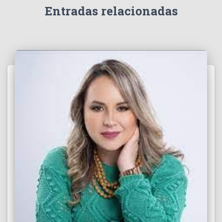
e
Entradas relacionadas
o