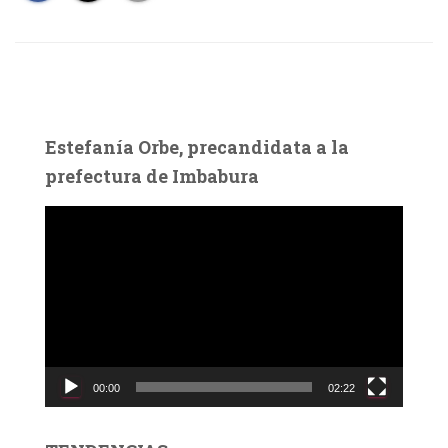
Estefanía Orbe, precandidata a la
prefectura de Imbabura
R
e
p
r
o
d
u
c
00:00
02:22
t
o
r